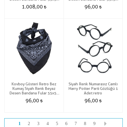
cm 12 Adet
cm
1.008,00
96,00
Kovboy Gösteri Retro Bez
Siyah Renk Numarasız Camlı
Kumaş Siyah Renk Beyaz
Harry Potter Parti Gözlüğü 1
Desen Bandana Fular 55x55
Adet retro
cm
96,00
96,00
1
2
3
4
5
6
7
8
9