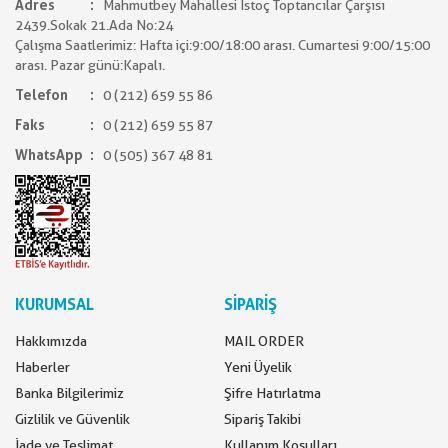
Adres
Mahmutbey Mahallesi İstoç Toptancılar Çarşısı
2439.Sokak 21.Ada No:24
Çalışma Saatlerimiz: Hafta içi:9:00/18:00 arası. Cumartesi 9:00/15:00
arası. Pazar günü:Kapalı.
Telefon
0 (212) 659 55 86
Faks
0 (212) 659 55 87
WhatsApp
0 (505) 367 48 81
KURUMSAL
SİPARİŞ
Hakkımızda
MAIL ORDER
Haberler
Yeni Üyelik
Banka Bilgilerimiz
Şifre Hatırlatma
Gizlilik ve Güvenlik
Sipariş Takibi
İade ve Teslimat
Kullanım Koşulları