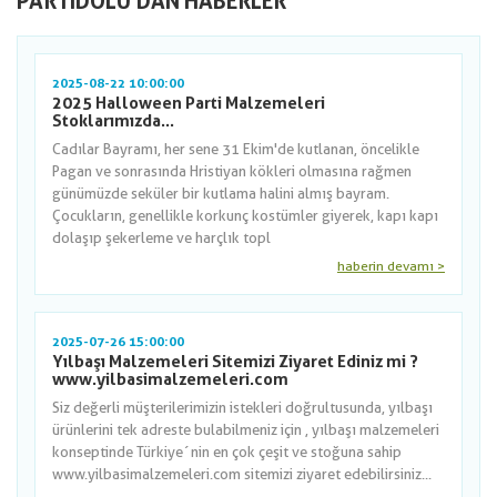
PARTIDOLU'DAN HABERLER
2025-08-22 10:00:00
2025 Halloween Parti Malzemeleri
Stoklarımızda...
Cadılar Bayramı, her sene 31 Ekim'de kutlanan, öncelikle
Pagan ve sonrasında Hristiyan kökleri olmasına rağmen
günümüzde seküler bir kutlama halini almış bayram.
Çocukların, genellikle korkunç kostümler giyerek, kapı kapı
dolaşıp şekerleme ve harçlık topl
haberin devamı >
2025-07-26 15:00:00
Yılbaşı Malzemeleri Sitemizi Ziyaret Ediniz mi ?
www.yilbasimalzemeleri.com
Siz değerli müşterilerimizin istekleri doğrultusunda, yılbaşı
ürünlerini tek adreste bulabilmeniz için , yılbaşı malzemeleri
konseptinde Türkiye´nin en çok çeşit ve stoğuna sahip
www.yilbasimalzemeleri.com sitemizi ziyaret edebilirsiniz...