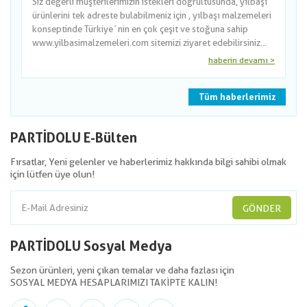
Siz değerli müşterilerimizin istekleri doğrultusunda, yılbaşı
ürünlerini tek adreste bulabilmeniz için , yılbaşı malzemeleri
konseptinde Türkiye´nin en çok çeşit ve stoğuna sahip
www.yilbasimalzemeleri.com sitemizi ziyaret edebilirsiniz...
haberin devamı >
Tüm haberlerimiz
PARTİDOLU E-Bülten
Fırsatlar, Yeni gelenler ve haberlerimiz hakkında bilgi sahibi olmak
için lütfen üye olun!
GÖNDER
PARTİDOLU Sosyal Medya
Sezon ürünleri, yeni çıkan temalar ve daha fazlası için
SOSYAL MEDYA HESAPLARIMIZI TAKİPTE KALIN!