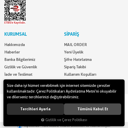
KURUMSAL
SİPARİŞ
Hakkımızda
MAIL ORDER
Haberler
Yeni Üyelik
Banka Bilgilerimiz
Şifre Hatırlatma
Gizlilik ve Güvenlik
Sipariş Takibi
İade ve Teslimat
Kullanım Koşulları
İletişim
Ödeme Seçenekleri
Size daha iyi hizmet verebilmek için internet sitemizde çerezler
kullanılmaktadır. Çerez Politikaları Aydınlatma Metni’ni okuyabilir
ve dilerseniz tercihlerinizi değiştirebilirsiniz.
www.yilbasimalzemeleri.com - www.partidolu.com bir Pandoli Parti
Kuruluşudur. © 2018 Pandoli Parti Malzemeleri Tüm hakları saklıdır.
Tercihleri Ayarla
Tümünü Kabul Et
Gizlilik ve Çerez Politikası
®
Hipotenüs
Yeni Nesil E-Ticaret Sistemleri ile Hazırlanmıştır.