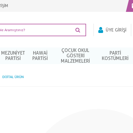
TİŞİM
ÜYE GIRIŞI
ÇOCUK OKUL
MEZUNIYET
HAWAI
PARTI
GÖSTERİ
PARTISI
PARTISI
KOSTÜMLERI
MALZEMELERİ
DIJITAL ÜRÜN