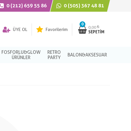
0 (212) 659 55 86
0 (505) 367 48 81
0
0,00
ÜYE OL
Favorilerim
SEPETIM
FOSFORLU&GLOW
RETRO
BALON&AKSESUAR
ÜRÜNLER
PARTY