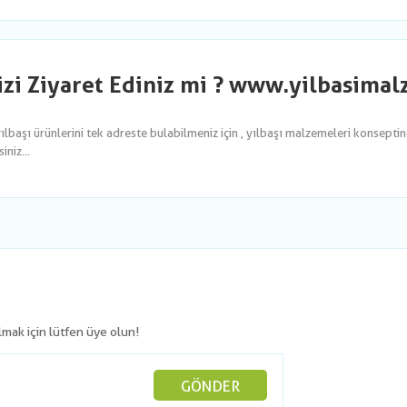
izi Ziyaret Ediniz mi ? www.yilbasima
yılbaşı ürünlerini tek adreste bulabilmeniz için , yılbaşı malzemeleri konsepti
niz...
olmak için lütfen üye olun!
GÖNDER