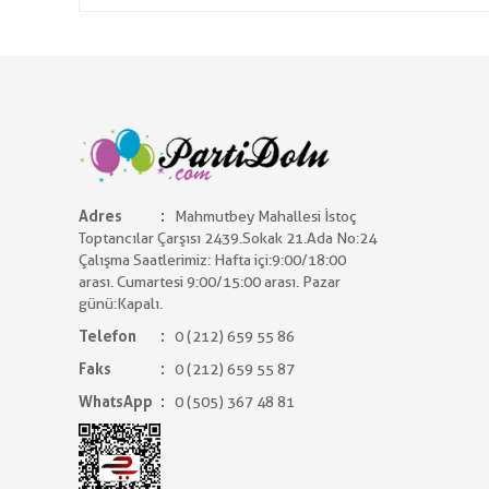
Adres
Mahmutbey Mahallesi İstoç
Toptancılar Çarşısı 2439.Sokak 21.Ada No:24
Çalışma Saatlerimiz: Hafta içi:9:00/18:00
arası. Cumartesi 9:00/15:00 arası. Pazar
günü:Kapalı.
Telefon
0 (212) 659 55 86
Faks
0 (212) 659 55 87
WhatsApp
0 (505) 367 48 81