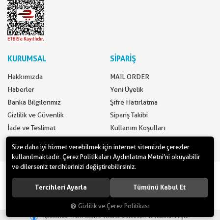
KURUMSAL
SİPARİŞ
Hakkımızda
MAIL ORDER
Haberler
Yeni Üyelik
Banka Bilgilerimiz
Şifre Hatırlatma
Gizlilik ve Güvenlik
Sipariş Takibi
İade ve Teslimat
Kullanım Koşulları
İletişim
Ödeme Seçenekleri
Size daha iyi hizmet verebilmek için internet sitemizde çerezler
kullanılmaktadır. Çerez Politikaları Aydınlatma Metni’ni okuyabilir
ve dilerseniz tercihlerinizi değiştirebilirsiniz.
www.yilbasimalzemeleri.com - www.partidolu.com bir Pandoli Parti
Kuruluşudur. © 2018 Pandoli Parti Malzemeleri Tüm hakları saklıdır.
Tercihleri Ayarla
Tümünü Kabul Et
Gizlilik ve Çerez Politikası
®
Hipotenüs
Yeni Nesil E-Ticaret Sistemleri ile Hazırlanmıştır.