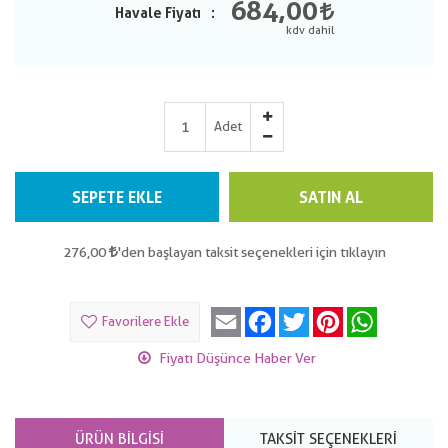
684,00
Havale Fiyatı
Adet
SEPETE EKLE
SATIN AL
276,00
'den başlayan taksit seçenekleri için tıklayın
Email
Facebook
Twitter
Pinterest
WhatsApp
Favorilere Ekle
Fiyatı Düşünce Haber Ver
ÜRÜN BILGISI
TAKSIT SEÇENEKLERI