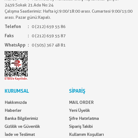
2439.Sokak 21.Ada No:24
Çalışma Saatlerimiz: Hafta içi:9:00/18:00 arası. Cumartesi 9:00/15:00
arası. Pazar günü:Kapalı.
Telefon
0 (212) 659 55 86
Faks
0 (212) 659 55 87
WhatsApp
0 (505) 367 48 81
KURUMSAL
SİPARİŞ
Hakkımızda
MAIL ORDER
Haberler
Yeni Üyelik
Banka Bilgilerimiz
Şifre Hatırlatma
Gizlilik ve Güvenlik
Sipariş Takibi
İade ve Teslimat
Kullanım Koşulları