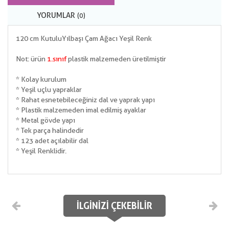
YORUMLAR
(0)
120 cm Kutulu Yılbaşı Çam Ağacı Yeşil Renk
Not: ürün
1.sınıf
plastik malzemeden üretilmiştir
* Kolay kurulum
* Yeşil uçlu yapraklar
* Rahat esnetebileceğiniz dal ve yaprak yapı
* Plastik malzemeden imal edilmiş ayaklar
* Metal gövde yapı
* Tek parça halindedir
* 123 adet açılabilir dal
* Yeşil Renklidir.
İLGINIZI ÇEKEBILIR