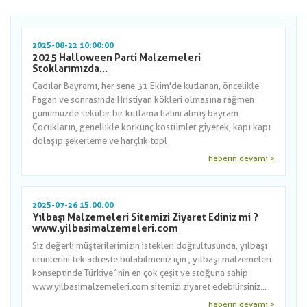
2025-08-22 10:00:00
2025 Halloween Parti Malzemeleri
Stoklarımızda...
Cadılar Bayramı, her sene 31 Ekim'de kutlanan, öncelikle
Pagan ve sonrasında Hristiyan kökleri olmasına rağmen
günümüzde seküler bir kutlama halini almış bayram.
Çocukların, genellikle korkunç kostümler giyerek, kapı kapı
dolaşıp şekerleme ve harçlık topl
haberin devamı >
2025-07-26 15:00:00
Yılbaşı Malzemeleri Sitemizi Ziyaret Ediniz mi ?
www.yilbasimalzemeleri.com
Siz değerli müşterilerimizin istekleri doğrultusunda, yılbaşı
ürünlerini tek adreste bulabilmeniz için , yılbaşı malzemeleri
konseptinde Türkiye´nin en çok çeşit ve stoğuna sahip
www.yilbasimalzemeleri.com sitemizi ziyaret edebilirsiniz...
haberin devamı >