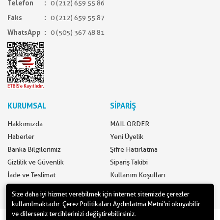
Telefon
0 (212) 659 55 86
Faks
0 (212) 659 55 87
WhatsApp
0 (505) 367 48 81
KURUMSAL
SİPARİŞ
Hakkımızda
MAIL ORDER
Haberler
Yeni Üyelik
Banka Bilgilerimiz
Şifre Hatırlatma
Gizlilik ve Güvenlik
Sipariş Takibi
İade ve Teslimat
Kullanım Koşulları
İletişim
Ödeme Seçenekleri
Size daha iyi hizmet verebilmek için internet sitemizde çerezler
kullanılmaktadır. Çerez Politikaları Aydınlatma Metni’ni okuyabilir
ve dilerseniz tercihlerinizi değiştirebilirsiniz.
www.yilbasimalzemeleri.com - www.partidolu.com bir Pandoli Parti