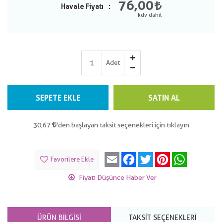
76,00
Havale Fiyatı
Adet
SEPETE EKLE
SATIN AL
30,67
'den başlayan taksit seçenekleri için tıklayın
Email
Facebook
Twitter
Pinterest
WhatsApp
Favorilere Ekle
Fiyatı Düşünce Haber Ver
ÜRÜN BILGISI
TAKSIT SEÇENEKLERI