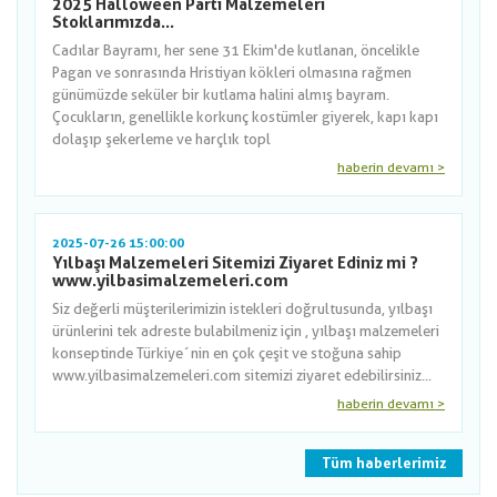
2025 Halloween Parti Malzemeleri
Stoklarımızda...
Cadılar Bayramı, her sene 31 Ekim'de kutlanan, öncelikle
Pagan ve sonrasında Hristiyan kökleri olmasına rağmen
günümüzde seküler bir kutlama halini almış bayram.
Çocukların, genellikle korkunç kostümler giyerek, kapı kapı
dolaşıp şekerleme ve harçlık topl
haberin devamı >
2025-07-26 15:00:00
Yılbaşı Malzemeleri Sitemizi Ziyaret Ediniz mi ?
www.yilbasimalzemeleri.com
Siz değerli müşterilerimizin istekleri doğrultusunda, yılbaşı
ürünlerini tek adreste bulabilmeniz için , yılbaşı malzemeleri
konseptinde Türkiye´nin en çok çeşit ve stoğuna sahip
www.yilbasimalzemeleri.com sitemizi ziyaret edebilirsiniz...
haberin devamı >
Tüm haberlerimiz