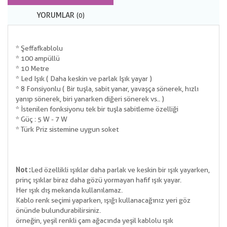
YORUMLAR
(0)
* Şeffaf kablolu
* 100 ampüllü
* 10 Metre
* Led Işık ( Daha keskin ve parlak Işık yayar )
* 8 Fonsiyonlu ( Bir tuşla, sabit yanar, yavaşça sönerek, hızlı
yanıp sönerek, biri yanarken diğeri sönerek vs.. )
* İstenilen fonksiyonu tek bir tuşla sabitleme özelliği
* Güç : 5 W - 7 W
* Türk Priz sistemine uygun soket
Not :
Led özellikli ışıklar daha parlak ve keskin bir ışık yayarken,
prinç ışıklar biraz daha gözü yormayan hafif ışık yayar.
Her ışık dış mekanda kullanılamaz.
Kablo renk seçimi yaparken, ışığı kullanacağınız yeri göz
önünde bulundurabilirsiniz.
örneğin, yeşil renkli çam ağacında yeşil kablolu ışık