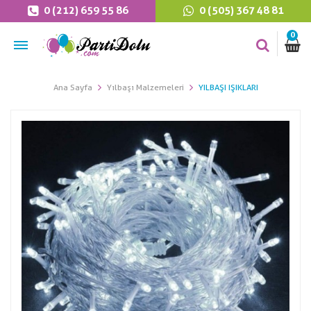
0 (212) 659 55 86
0 (505) 367 48 81
0
Ana Sayfa
Yılbaşı Malzemeleri
YILBAŞI IŞIKLARI