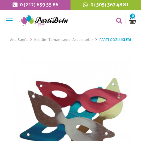
0 (212) 659 55 86
0 (505) 367 48 81
0
Ana Sayfa
Kostüm Tamamlayıcı Aksesuarlar
PARTI GÖZLÜKLERI