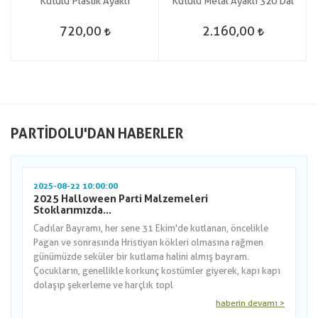
Kutulu Plastik Ayaklı
Kutulu Metal Ayaklı 320 Dal
720,00
2.160,00
PARTIDOLU'DAN HABERLER
2025-08-22 10:00:00
2025 Halloween Parti Malzemeleri
Stoklarımızda...
Cadılar Bayramı, her sene 31 Ekim'de kutlanan, öncelikle
Pagan ve sonrasında Hristiyan kökleri olmasına rağmen
günümüzde seküler bir kutlama halini almış bayram.
Çocukların, genellikle korkunç kostümler giyerek, kapı kapı
dolaşıp şekerleme ve harçlık topl
haberin devamı >