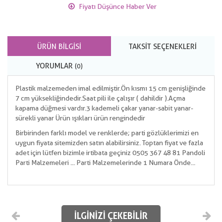
Fiyatı Düşünce Haber Ver
ÜRÜN BILGISI
TAKSIT SEÇENEKLERI
YORUMLAR
(0)
Plastik malzemeden imal edilmiştir.Ön kısmı 15 cm genişliğinde
7 cm yüksekliğindedir.Saat pili ile çalışır ( dahildir ).Açma
kapama düğmesi vardır.3 kademeli çakar yanar-sabit yanar-
sürekli yanar Ürün ışıkları ürün rengindedir
Birbirinden farklı model ve renklerde; parti gözlüklerimizi en
uygun fiyata sitemizden satın alabilirsiniz. Toptan fiyat ve fazla
adet için lütfen bizimle irtibata geçiniz 0505 367 48 81 Pandoli
Parti Malzemeleri ... Parti Malzemelerinde 1 Numara Önde...
İLGINIZI ÇEKEBILIR