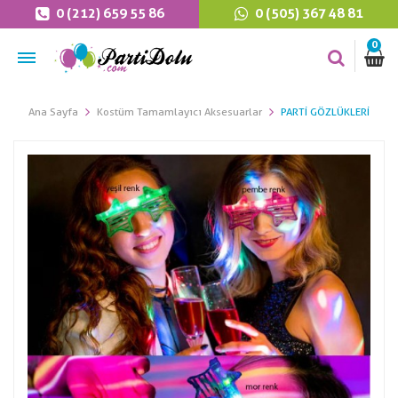
0 (212) 659 55 86
0 (505) 367 48 81
0
Ana Sayfa
Kostüm Tamamlayıcı Aksesuarlar
PARTI GÖZLÜKLERI