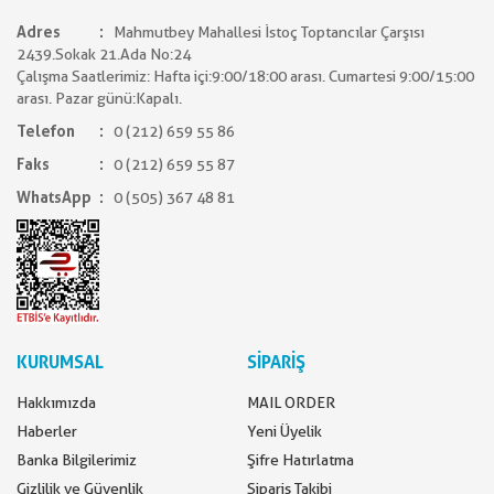
Adres
Mahmutbey Mahallesi İstoç Toptancılar Çarşısı
2439.Sokak 21.Ada No:24
Çalışma Saatlerimiz: Hafta içi:9:00/18:00 arası. Cumartesi 9:00/15:00
arası. Pazar günü:Kapalı.
Telefon
0 (212) 659 55 86
Faks
0 (212) 659 55 87
WhatsApp
0 (505) 367 48 81
KURUMSAL
SİPARİŞ
Hakkımızda
MAIL ORDER
Haberler
Yeni Üyelik
Banka Bilgilerimiz
Şifre Hatırlatma
Gizlilik ve Güvenlik
Sipariş Takibi