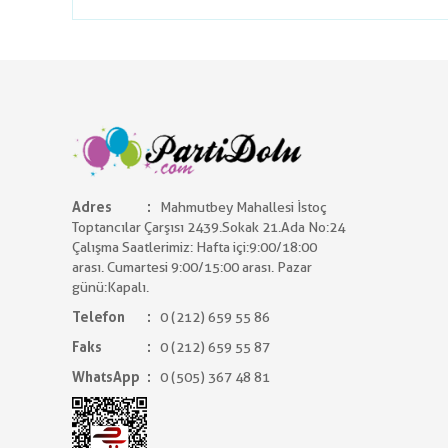
Adres
Mahmutbey Mahallesi İstoç
Toptancılar Çarşısı 2439.Sokak 21.Ada No:24
Çalışma Saatlerimiz: Hafta içi:9:00/18:00
arası. Cumartesi 9:00/15:00 arası. Pazar
günü:Kapalı.
Telefon
0 (212) 659 55 86
Faks
0 (212) 659 55 87
WhatsApp
0 (505) 367 48 81