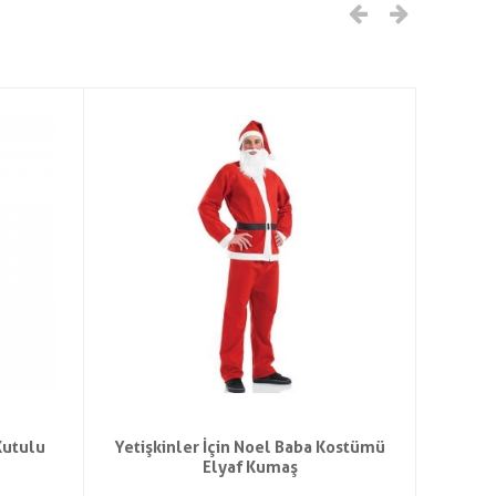
Kutulu
Yetişkinler İçin Noel Baba Kostümü
Peluş
Elyaf Kumaş