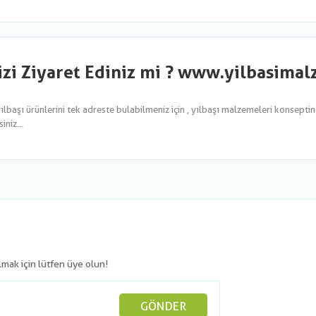
izi Ziyaret Ediniz mi ? www.yilbasima
yılbaşı ürünlerini tek adreste bulabilmeniz için , yılbaşı malzemeleri konsepti
niz...
olmak için lütfen üye olun!
GÖNDER