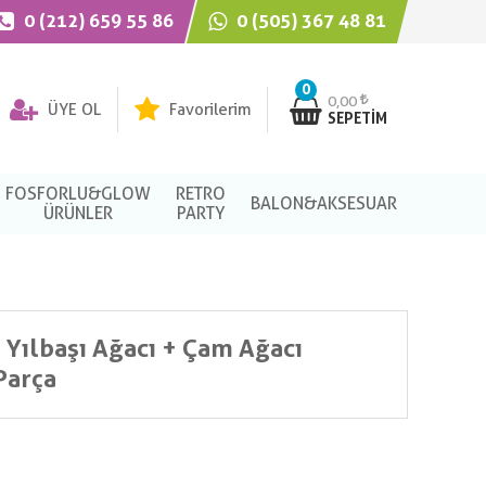
0 (212) 659 55 86
0 (505) 367 48 81
0
0,00
ÜYE OL
Favorilerim
SEPETIM
FOSFORLU&GLOW
RETRO
BALON&AKSESUAR
ÜRÜNLER
PARTY
 Yılbaşı Ağacı + Çam Ağacı
Parça