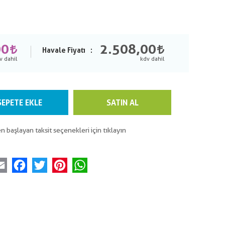
00
2.508,00
Havale Fiyatı
SEPETE EKLE
SATIN AL
n başlayan taksit seçenekleri için tıklayın
Email
Facebook
Twitter
Pinterest
WhatsApp