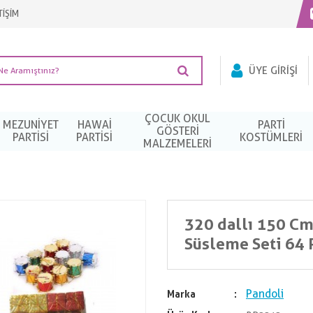
TİŞİM
ÜYE GIRIŞI
ÇOCUK OKUL
MEZUNIYET
HAWAI
PARTI
GÖSTERİ
PARTISI
PARTISI
KOSTÜMLERI
MALZEMELERİ
320 dallı 150 Cm
Süsleme Seti 64 
Pandoli
Marka