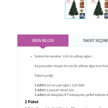
ÜRÜN BILGISI
TAKSIT SEÇENE
Süsleri ile beraber 150 cm yılbaşı ağacı.
64 parçadan oluşan bu set ile yılbaşı ağacınızı kola
Paket içeriği :
1 adet
150 cm çam ağacı 320 dallı
1 adet
12 parçalı davul süs.
1 adet
100 Ampüllü 8 Fonksiyonlu şeffaf kablolu ka
2 Paket