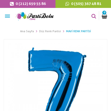
0 (212) 659 55 86
0 (505) 367 48 81
0
Ana Sayfa
Düz Renk Partisi
MAVI RENK PARTISI