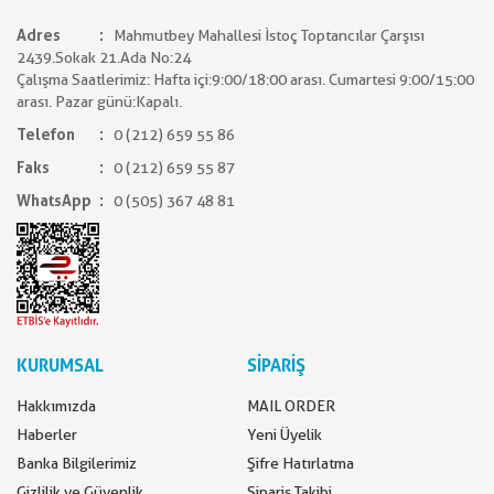
Adres
Mahmutbey Mahallesi İstoç Toptancılar Çarşısı
2439.Sokak 21.Ada No:24
Çalışma Saatlerimiz: Hafta içi:9:00/18:00 arası. Cumartesi 9:00/15:00
arası. Pazar günü:Kapalı.
Telefon
0 (212) 659 55 86
Faks
0 (212) 659 55 87
WhatsApp
0 (505) 367 48 81
KURUMSAL
SİPARİŞ
Hakkımızda
MAIL ORDER
Haberler
Yeni Üyelik
Banka Bilgilerimiz
Şifre Hatırlatma
Gizlilik ve Güvenlik
Sipariş Takibi