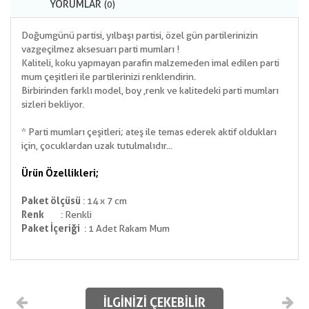
YORUMLAR
(0)
Doğumgünü partisi, yılbaşı partisi, özel gün partilerinizin
vazgeçilmez aksesuarı parti mumları !
Kaliteli, koku yapmayan parafin malzemeden imal edilen parti
mum çeşitleri ile partilerinizi renklendirin.
Birbirinden farklı model, boy ,renk ve kalitedeki parti mumları
sizleri bekliyor.
* Parti mumları çeşitleri; ateş ile temas ederek aktif oldukları
için, çocuklardan uzak tutulmalıdır...
Ürün Özellikleri;
Paket ölçüsü
: 14 x 7 cm
Renk
: Renkli
Paket İçeriği
: 1 Adet Rakam Mum
İLGINIZI ÇEKEBILIR