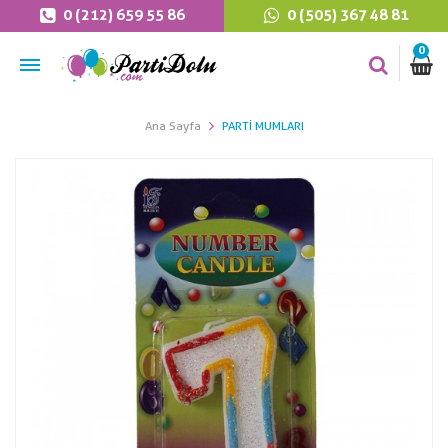
0 (212) 659 55 86
0 (505) 367 48 81
0
Ana Sayfa
PARTI MUMLARI