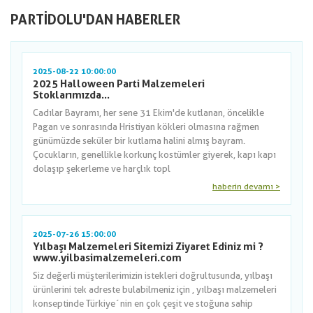
PARTIDOLU'DAN HABERLER
2025-08-22 10:00:00
2025 Halloween Parti Malzemeleri
Stoklarımızda...
Cadılar Bayramı, her sene 31 Ekim'de kutlanan, öncelikle
Pagan ve sonrasında Hristiyan kökleri olmasına rağmen
günümüzde seküler bir kutlama halini almış bayram.
Çocukların, genellikle korkunç kostümler giyerek, kapı kapı
dolaşıp şekerleme ve harçlık topl
haberin devamı >
2025-07-26 15:00:00
Yılbaşı Malzemeleri Sitemizi Ziyaret Ediniz mi ?
www.yilbasimalzemeleri.com
Siz değerli müşterilerimizin istekleri doğrultusunda, yılbaşı
ürünlerini tek adreste bulabilmeniz için , yılbaşı malzemeleri
konseptinde Türkiye´nin en çok çeşit ve stoğuna sahip