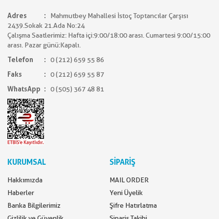
Adres
Mahmutbey Mahallesi İstoç Toptancılar Çarşısı
2439.Sokak 21.Ada No:24
Çalışma Saatlerimiz: Hafta içi:9:00/18:00 arası. Cumartesi 9:00/15:00
arası. Pazar günü:Kapalı.
Telefon
0 (212) 659 55 86
Faks
0 (212) 659 55 87
WhatsApp
0 (505) 367 48 81
KURUMSAL
SİPARİŞ
Hakkımızda
MAIL ORDER
Haberler
Yeni Üyelik
Banka Bilgilerimiz
Şifre Hatırlatma
Gizlilik ve Güvenlik
Sipariş Takibi