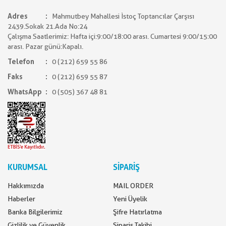
Adres
Mahmutbey Mahallesi İstoç Toptancılar Çarşısı
2439.Sokak 21.Ada No:24
Çalışma Saatlerimiz: Hafta içi:9:00/18:00 arası. Cumartesi 9:00/15:00
arası. Pazar günü:Kapalı.
Telefon
0 (212) 659 55 86
Faks
0 (212) 659 55 87
WhatsApp
0 (505) 367 48 81
KURUMSAL
SİPARİŞ
Hakkımızda
MAIL ORDER
Haberler
Yeni Üyelik
Banka Bilgilerimiz
Şifre Hatırlatma
Gizlilik ve Güvenlik
Sipariş Takibi