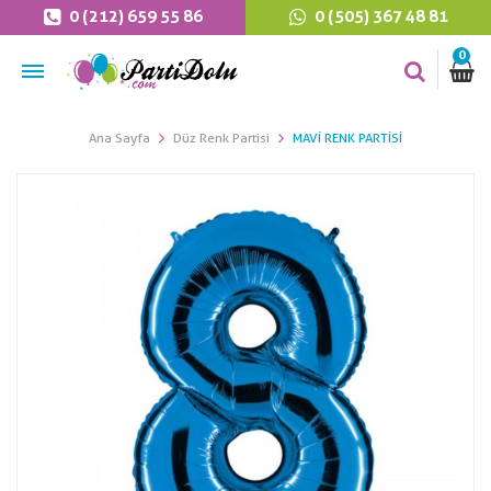
0 (212) 659 55 86
0 (505) 367 48 81
0
Ana Sayfa
Düz Renk Partisi
MAVI RENK PARTISI