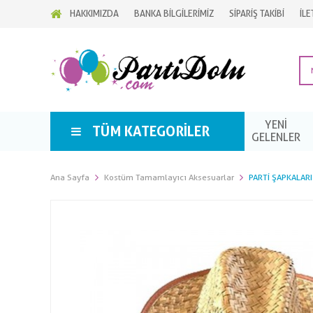
HAKKIMIZDA
BANKA BİLGİLERİMİZ
SİPARİŞ TAKİBİ
İLE
YENİ
TÜM KATEGORILER
GELENLER
Ana Sayfa
Kostüm Tamamlayıcı Aksesuarlar
PARTI ŞAPKALARI