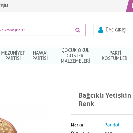
TİŞİM
ÜYE GIRIŞI
ÇOCUK OKUL
MEZUNIYET
HAWAI
PARTI
GÖSTERİ
PARTISI
PARTISI
KOSTÜMLERI
MALZEMELERİ
Bağcıklı Yetişkin
Renk
Pandoli
Marka