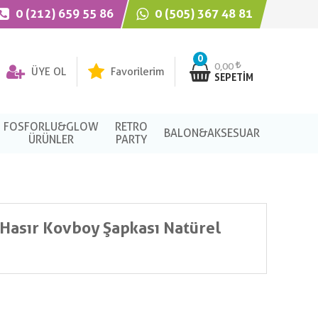
0 (212) 659 55 86
0 (505) 367 48 81
0
0,00
ÜYE OL
Favorilerim
SEPETIM
FOSFORLU&GLOW
RETRO
BALON&AKSESUAR
ÜRÜNLER
PARTY
 Hasır Kovboy Şapkası Natürel