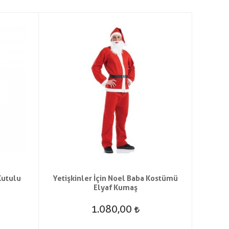
Kutulu
Yetişkinler İçin Noel Baba Kostümü
Peluş
Elyaf Kumaş
1.080,00