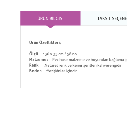
ÜRÜN BILGISI
TAKSIT SEÇENE
Ürün Özellikleri;
Ölçü
: 36 x 35 cm / 58 no
Malzemesi
: Pvc hasır malzeme ve boyundan bağlama ip
Renk
:Natürel renk ve kenar şeritleri kahverengidir
Beden
:Yetişkinler İçindir