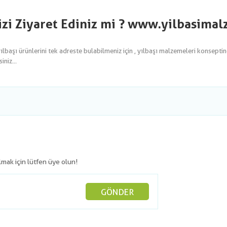
izi Ziyaret Ediniz mi ? www.yilbasima
yılbaşı ürünlerini tek adreste bulabilmeniz için , yılbaşı malzemeleri konsepti
niz...
olmak için lütfen üye olun!
GÖNDER