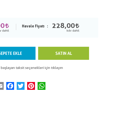
00
228,00
Havale Fiyatı
SEPETE EKLE
SATIN AL
 başlayan taksit seçenekleri için tıklayın
Email
Facebook
Twitter
Pinterest
WhatsApp