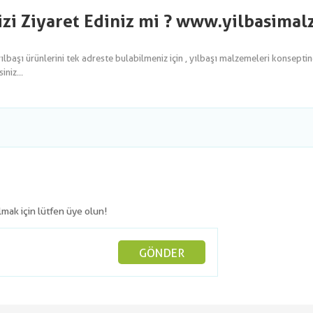
izi Ziyaret Ediniz mi ? www.yilbasima
yılbaşı ürünlerini tek adreste bulabilmeniz için , yılbaşı malzemeleri konsepti
niz...
olmak için lütfen üye olun!
GÖNDER