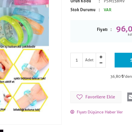
Ürün Kodu
PSM158MV
Stok Durumu
VAR
96,
Fiyatı
Adet
36,80
'den
Favorilere Ekle
Fiyatı Düşünce Haber Ver