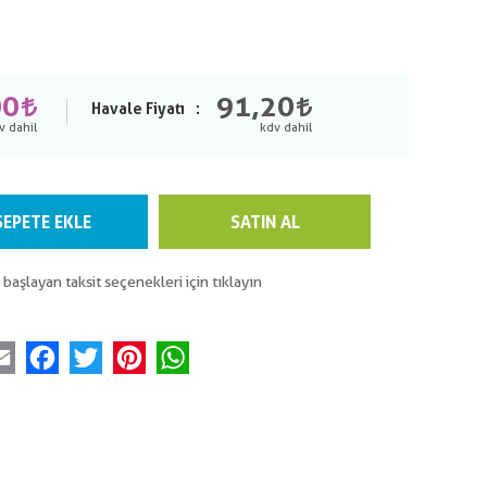
00
91,20
Havale Fiyatı
SEPETE EKLE
SATIN AL
 başlayan taksit seçenekleri için tıklayın
Email
Facebook
Twitter
Pinterest
WhatsApp