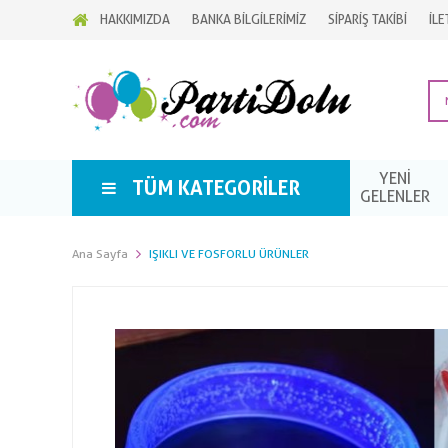
HAKKIMIZDA
BANKA BİLGİLERİMİZ
SİPARİŞ TAKİBİ
İLE
YENİ
TÜM KATEGORILER
GELENLER
Ana Sayfa
IŞIKLI VE FOSFORLU ÜRÜNLER