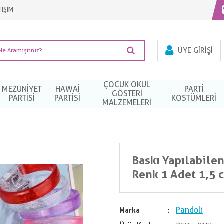
TİŞİM
ÜYE GIRIŞI
ÇOCUK OKUL
MEZUNIYET
HAWAI
PARTI
GÖSTERİ
PARTISI
PARTISI
KOSTÜMLERI
MALZEMELERİ
Baskı Yapılabilen 
Renk 1 Adet 1,5 
Pandoli
Marka