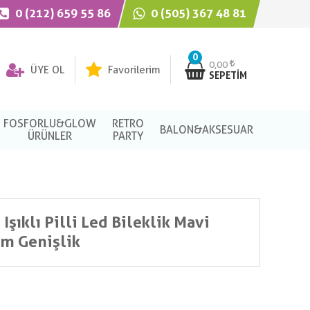
0 (212) 659 55 86
0 (505) 367 48 81
0
0,00
ÜYE OL
Favorilerim
SEPETIM
FOSFORLU&GLOW
RETRO
BALON&AKSESUAR
ÜRÜNLER
PARTY
Işıklı Pilli Led Bileklik Mavi
cm Genişlik