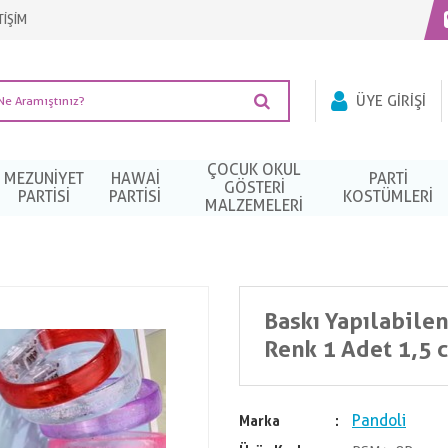
TİŞİM
ÜYE GIRIŞI
ÇOCUK OKUL
MEZUNIYET
HAWAI
PARTI
GÖSTERİ
PARTISI
PARTISI
KOSTÜMLERI
MALZEMELERİ
Baskı Yapılabilen
Renk 1 Adet 1,5 
Pandoli
Marka