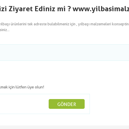
izi Ziyaret Ediniz mi ? www.yilbasima
yılbaşı ürünlerini tek adreste bulabilmeniz için , yılbaşı malzemeleri konsepti
niz...
olmak için lütfen üye olun!
GÖNDER