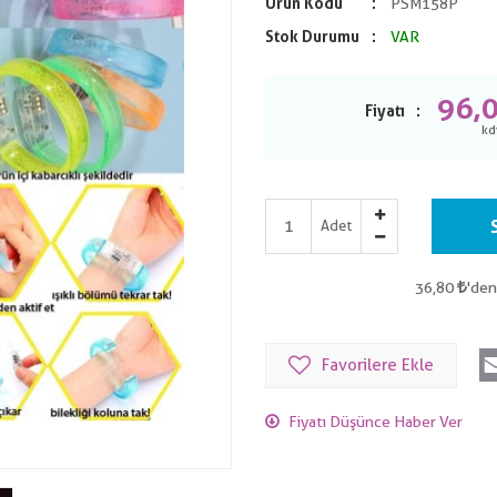
Ürün Kodu
PSM158P
Stok Durumu
VAR
96,
Fiyatı
Adet
36,80
'den
Favorilere Ekle
Fiyatı Düşünce Haber Ver