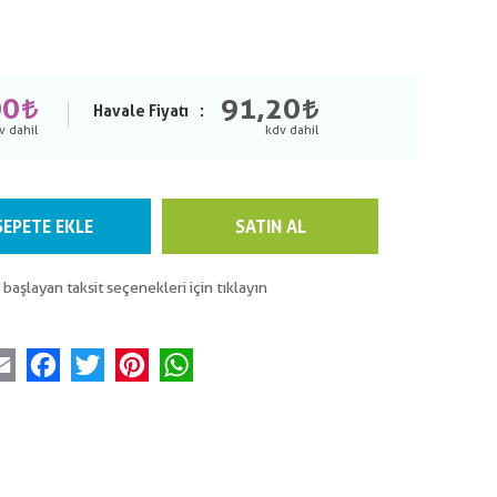
00
91,20
Havale Fiyatı
SEPETE EKLE
SATIN AL
 başlayan taksit seçenekleri için tıklayın
Email
Facebook
Twitter
Pinterest
WhatsApp