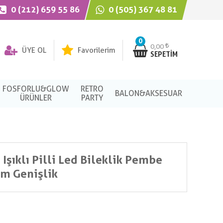
0 (212) 659 55 86
0 (505) 367 48 81
0
0,00
ÜYE OL
Favorilerim
SEPETIM
FOSFORLU&GLOW
RETRO
BALON&AKSESUAR
ÜRÜNLER
PARTY
 Işıklı Pilli Led Bileklik Pembe
cm Genişlik