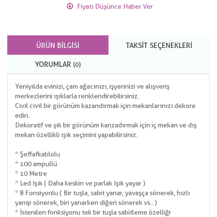
Fiyatı Düşünce Haber Ver
ÜRÜN BILGISI
TAKSIT SEÇENEKLERI
YORUMLAR
(0)
Yeniyılda evinizi, çam ağacınızı, işyerinizi ve alışveriş
merkezlerini ışıklarla renklendirebilirsiniz.
Cıvıl cıvıl bir görünüm kazandırmak için mekanlarınızı dekore
edin.
Dekoratif ve şık bir görünüm kanzadırmak için iç mekan ve dış
mekan özellikli ışık seçimini yapabilirsiniz.
* Şeffaf kablolu
* 100 ampullü
* 10 Metre
* Led Işık ( Daha keskin ve parlak Işık yayar )
* 8 Fonsiyonlu ( Bir tuşla, sabit yanar, yavaşça sönerek, hızlı
yanıp sönerek, biri yanarken diğeri sönerek vs.. )
* İstenilen fonksiyonu tek bir tuşla sabitleme özelliği