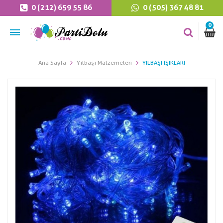
0 (212) 659 55 86
0 (505) 367 48 81
0
Ana Sayfa
Yılbaşı Malzemeleri
YILBAŞI IŞIKLARI