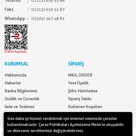
Telefon
0 (212) 659 55 86
Faks
0 (212) 659 55 87
WhatsApp
0 (505) 367 48 81
KURUMSAL
SİPARİŞ
Hakkımızda
MAIL ORDER
Haberler
Yeni Üyelik
Banka Bilgilerimiz
Şifre Hatırlatma
Gizlilik ve Güvenlik
Sipariş Takibi
İade ve Teslimat
Kullanım Koşulları
İletişim
Ödeme Seçenekleri
Size daha iyi hizmet verebilmek için internet sitemizde çerezler
kullanılmaktadır. Çerez Politikaları Aydınlatma Metni’ni okuyabilir
ve dilerseniz tercihlerinizi değiştirebilirsiniz.
www.yilbasimalzemeleri.com - www.partidolu.com bir Pandoli Parti