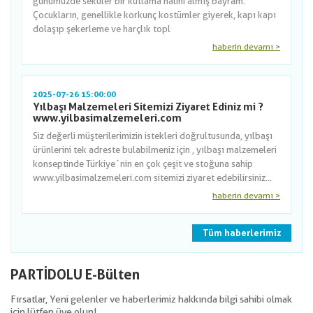
günümüzde seküler bir kutlama halini almış bayram.
Çocukların, genellikle korkunç kostümler giyerek, kapı kapı
dolaşıp şekerleme ve harçlık topl
haberin devamı >
2025-07-26 15:00:00
Yılbaşı Malzemeleri Sitemizi Ziyaret Ediniz mi ?
www.yilbasimalzemeleri.com
Siz değerli müşterilerimizin istekleri doğrultusunda, yılbaşı
ürünlerini tek adreste bulabilmeniz için , yılbaşı malzemeleri
konseptinde Türkiye´nin en çok çeşit ve stoğuna sahip
www.yilbasimalzemeleri.com sitemizi ziyaret edebilirsiniz...
haberin devamı >
Tüm haberlerimiz
PARTİDOLU E-Bülten
Fırsatlar, Yeni gelenler ve haberlerimiz hakkında bilgi sahibi olmak
için lütfen üye olun!