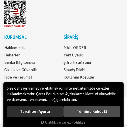
KURUMSAL
SİPARİŞ
Hakkımızda
MAIL ORDER
Haberler
Yeni Üyelik
Banka Bilgilerimiz
Şifre Hatırlatma
Gizlilik ve Güvenlik
Sipariş Takibi
İade ve Teslimat
Kullanım Koşulları
İletişim
Ödeme Seçenekleri
Size daha iyi hizmet verebilmek için internet sitemizde çerezler
kullanılmaktadır. Çerez Politikaları Aydınlatma Metni’ni okuyabilir
ve dilerseniz tercihlerinizi değiştirebilirsiniz.
www.yilbasimalzemeleri.com - www.partidolu.com bir Pandoli Parti
Kuruluşudur. © 2018 Pandoli Parti Malzemeleri Tüm hakları saklıdır.
Tercihleri Ayarla
Tümünü Kabul Et
Gizlilik ve Çerez Politikası