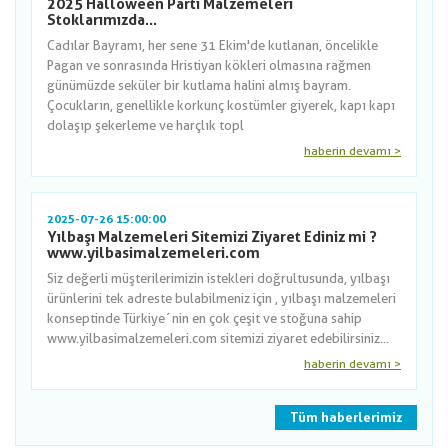
2025 Halloween Parti Malzemeleri
Stoklarımızda...
Cadılar Bayramı, her sene 31 Ekim'de kutlanan, öncelikle
Pagan ve sonrasında Hristiyan kökleri olmasına rağmen
günümüzde seküler bir kutlama halini almış bayram.
Çocukların, genellikle korkunç kostümler giyerek, kapı kapı
dolaşıp şekerleme ve harçlık topl
haberin devamı >
2025-07-26 15:00:00
Yılbaşı Malzemeleri Sitemizi Ziyaret Ediniz mi ?
www.yilbasimalzemeleri.com
Siz değerli müşterilerimizin istekleri doğrultusunda, yılbaşı
ürünlerini tek adreste bulabilmeniz için , yılbaşı malzemeleri
konseptinde Türkiye´nin en çok çeşit ve stoğuna sahip
www.yilbasimalzemeleri.com sitemizi ziyaret edebilirsiniz...
haberin devamı >
Tüm haberlerimiz