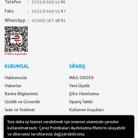
Telefon
0 (212) 659 55 86
Faks
0 (212) 659 55 87
WhatsApp
0 (505) 367 48 81
KURUMSAL
SİPARİŞ
Hakkımızda
MAIL ORDER
Haberler
Yeni Üyelik
Banka Bilgilerimiz
Şifre Hatırlatma
Gizlilik ve Güvenlik
Sipariş Takibi
İade ve Teslimat
Kullanım Koşulları
İletişim
Ödeme Seçenekleri
Size daha iyi hizmet verebilmek için internet sitemizde çerezler
kullanılmaktadır. Çerez Politikaları Aydınlatma Metni’ni okuyabilir
ve dilerseniz tercihlerinizi değiştirebilirsiniz.
www.yilbasimalzemeleri.com - www.partidolu.com bir Pandoli Parti