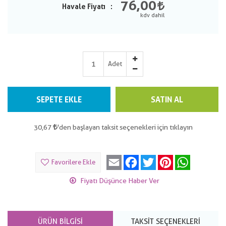
76,00
Havale Fiyatı
Adet
SEPETE EKLE
SATIN AL
30,67
'den başlayan taksit seçenekleri için tıklayın
Email
Facebook
Twitter
Pinterest
WhatsApp
Favorilere Ekle
Fiyatı Düşünce Haber Ver
ÜRÜN BILGISI
TAKSIT SEÇENEKLERI