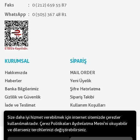
Faks
0 (212) 659 55 87
WhatsApp
0 (505) 367 48 81
KURUMSAL
SİPARİŞ
Hakkımızda
MAIL ORDER
Haberler
Yeni Üyelik
Banka Bilgilerimiz
Şifre Hatırlatma
Gizlilik ve Güvenlik
Sipariş Takibi
İade ve Teslimat
Kullanım Koşulları
İletişim
Ödeme Seçenekleri
Size daha iyi hizmet verebilmek için internet sitemizde çerezler
kullanılmaktadır. Çerez Politikaları Aydınlatma Metni’ni okuyabilir
ve dilerseniz tercihlerinizi değiştirebilirsiniz.
www.yilbasimalzemeleri.com - www.partidolu.com bir Pandoli Parti
Kuruluşudur. © 2018 Pandoli Parti Malzemeleri Tüm hakları saklıdır.