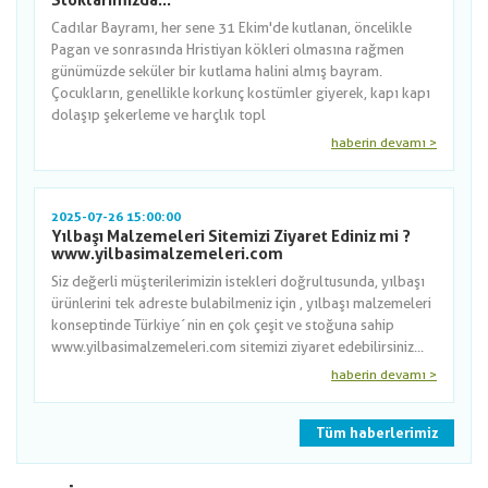
Stoklarımızda...
Cadılar Bayramı, her sene 31 Ekim'de kutlanan, öncelikle
Pagan ve sonrasında Hristiyan kökleri olmasına rağmen
günümüzde seküler bir kutlama halini almış bayram.
Çocukların, genellikle korkunç kostümler giyerek, kapı kapı
dolaşıp şekerleme ve harçlık topl
haberin devamı >
2025-07-26 15:00:00
Yılbaşı Malzemeleri Sitemizi Ziyaret Ediniz mi ?
www.yilbasimalzemeleri.com
Siz değerli müşterilerimizin istekleri doğrultusunda, yılbaşı
ürünlerini tek adreste bulabilmeniz için , yılbaşı malzemeleri
konseptinde Türkiye´nin en çok çeşit ve stoğuna sahip
www.yilbasimalzemeleri.com sitemizi ziyaret edebilirsiniz...
haberin devamı >
Tüm haberlerimiz