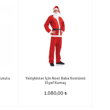
Kutulu
Yetişkinler İçin Noel Baba Kostümü
Peluş
Elyaf Kumaş
1.080,00