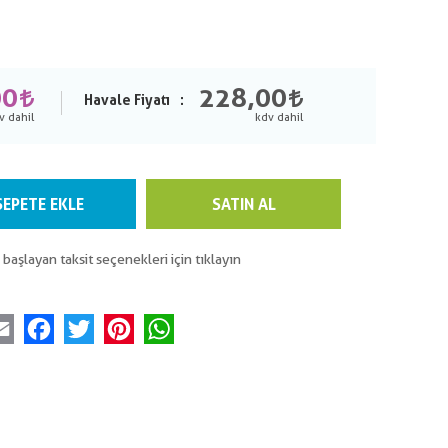
00
228,00
Havale Fiyatı
SEPETE EKLE
SATIN AL
 başlayan taksit seçenekleri için tıklayın
Email
Facebook
Twitter
Pinterest
WhatsApp