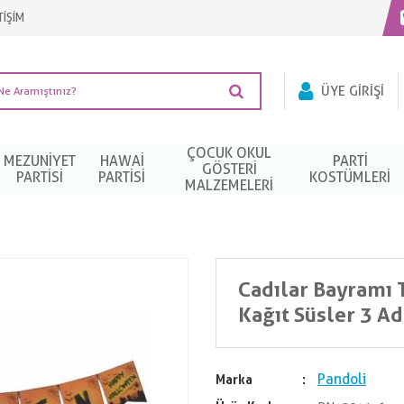
TİŞİM
ÜYE GIRIŞI
ÇOCUK OKUL
MEZUNIYET
HAWAI
PARTI
GÖSTERİ
PARTISI
PARTISI
KOSTÜMLERI
MALZEMELERİ
Cadılar Bayramı 
Kağıt Süsler 3 Ad
Pandoli
Marka