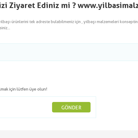
izi Ziyaret Ediniz mi ? www.yilbasima
yılbaşı ürünlerini tek adreste bulabilmeniz için , yılbaşı malzemeleri konsepti
niz...
olmak için lütfen üye olun!
GÖNDER