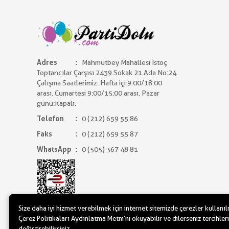
Adres
Mahmutbey Mahallesi İstoç
Toptancılar Çarşısı 2439.Sokak 21.Ada No:24
Çalışma Saatlerimiz: Hafta içi:9:00/18:00
arası. Cumartesi 9:00/15:00 arası. Pazar
günü:Kapalı.
Telefon
0 (212) 659 55 86
Faks
0 (212) 659 55 87
WhatsApp
0 (505) 367 48 81
Size daha iyi hizmet verebilmek için internet sitemizde çerezler kullanı
Çerez Politikaları Aydınlatma Metni’ni okuyabilir ve dilerseniz tercihleri
değiştirebilirsiniz.