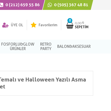
0 (212) 659 55 86
0 (505) 367 48 81
0
0,00
ÜYE OL
Favorilerim
SEPETIM
FOSFORLU&GLOW
RETRO
BALON&AKSESUAR
ÜRÜNLER
PARTY
Temalı ve Halloween Yazılı Asma
et