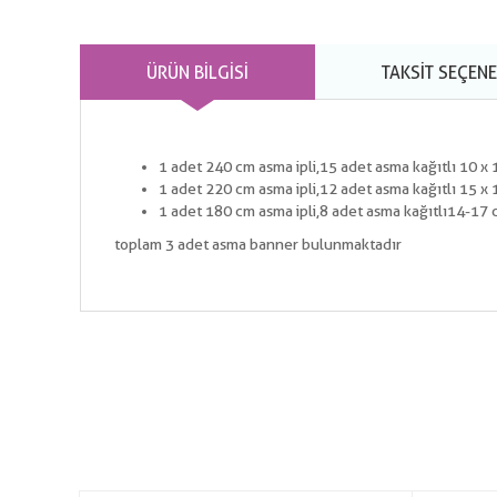
ÜRÜN BILGISI
TAKSIT SEÇENE
1 adet 240 cm asma ipli,15 adet asma kağıtlı 10 x 
1 adet 220 cm asma ipli,12 adet asma kağıtlı 15 x 
1 adet 180 cm asma ipli,8 adet asma kağıtlı14-17 c
toplam 3 adet asma banner bulunmaktadır