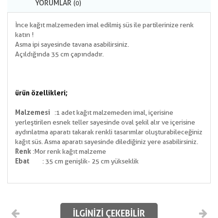
YORUMLAR
(0)
İnce kağıt malzemeden imal edilmiş süs ile partilerinize renk
katın !
Asma ipi sayesinde tavana asabilirsiniz.
Açıldığında 35 cm çapındadır.
ürün özellikleri;
Malzemesi
:1 adet kağıt malzemeden imal, içerisine
yerleştirilen esnek teller sayesinde oval şekil alır ve içerisine
aydınlatma aparatı takarak renkli tasarımlar oluşturabileceğiniz
kağıt süs. Asma aparatı sayesinde dilediğiniz yere asabilirsiniz.
Renk
:Mor renk kağıt malzeme
Ebat
: 35 cm genişlik- 25 cm yükseklik
İLGINIZI ÇEKEBILIR