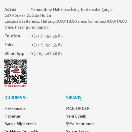
Adres
Mahmutbey Mahallesi İstoç Toptancılar Çarşısı
2439.Sokak 21.Ada No:24
Çalışma Saatlerimiz: Hafta içi:9:00/18:00 arası. Cumartesi 9:00/15:00
arası. Pazar günü:Kapalı.
Telefon
0 (212) 659 55 86
Faks
0 (212) 659 55 87
WhatsApp
0 (505) 367 48 81
KURUMSAL
SİPARİŞ
Hakkımızda
MAIL ORDER
Haberler
Yeni Üyelik
Banka Bilgilerimiz
Şifre Hatırlatma
Gizlilik ve Güvenlik
Sipariş Takibi