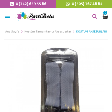
0 (212) 659 55 86
0 (505) 367 48 81
0
Ana Sayfa
Kostüm Tamamlayıcı Aksesuarlar
KOSTÜM AKSESURLARI