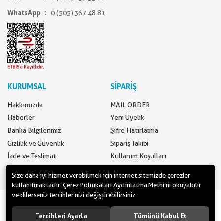
WhatsApp
0 (505) 367 48 81
KURUMSAL
SİPARİŞ
Hakkımızda
MAIL ORDER
Haberler
Yeni Üyelik
Banka Bilgilerimiz
Şifre Hatırlatma
Gizlilik ve Güvenlik
Sipariş Takibi
İade ve Teslimat
Kullanım Koşulları
İletişim
Ödeme Seçenekleri
Size daha iyi hizmet verebilmek için internet sitemizde çerezler
kullanılmaktadır. Çerez Politikaları Aydınlatma Metni’ni okuyabilir
ve dilerseniz tercihlerinizi değiştirebilirsiniz.
www.yilbasimalzemeleri.com - www.partidolu.com bir Pandoli Parti
Kuruluşudur. © 2018 Pandoli Parti Malzemeleri Tüm hakları saklıdır.
Tercihleri Ayarla
Tümünü Kabul Et