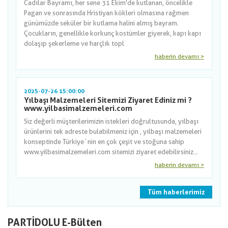
Cadılar Bayramı, her sene 31 Ekim'de kutlanan, öncelikle
Pagan ve sonrasında Hristiyan kökleri olmasına rağmen
günümüzde seküler bir kutlama halini almış bayram.
Çocukların, genellikle korkunç kostümler giyerek, kapı kapı
dolaşıp şekerleme ve harçlık topl
haberin devamı >
2025-07-26 15:00:00
Yılbaşı Malzemeleri Sitemizi Ziyaret Ediniz mi ?
www.yilbasimalzemeleri.com
Siz değerli müşterilerimizin istekleri doğrultusunda, yılbaşı
ürünlerini tek adreste bulabilmeniz için , yılbaşı malzemeleri
konseptinde Türkiye´nin en çok çeşit ve stoğuna sahip
www.yilbasimalzemeleri.com sitemizi ziyaret edebilirsiniz...
haberin devamı >
Tüm haberlerimiz
PARTİDOLU E-Bülten