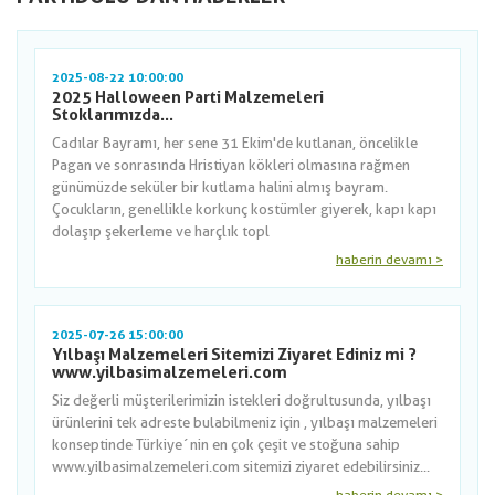
2025-08-22 10:00:00
2025 Halloween Parti Malzemeleri
Stoklarımızda...
Cadılar Bayramı, her sene 31 Ekim'de kutlanan, öncelikle
Pagan ve sonrasında Hristiyan kökleri olmasına rağmen
günümüzde seküler bir kutlama halini almış bayram.
Çocukların, genellikle korkunç kostümler giyerek, kapı kapı
dolaşıp şekerleme ve harçlık topl
haberin devamı >
2025-07-26 15:00:00
Yılbaşı Malzemeleri Sitemizi Ziyaret Ediniz mi ?
www.yilbasimalzemeleri.com
Siz değerli müşterilerimizin istekleri doğrultusunda, yılbaşı
ürünlerini tek adreste bulabilmeniz için , yılbaşı malzemeleri
konseptinde Türkiye´nin en çok çeşit ve stoğuna sahip
www.yilbasimalzemeleri.com sitemizi ziyaret edebilirsiniz...