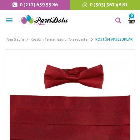
0 (212) 659 55 86
0 (505) 367 48 81
0
Ana Sayfa
Kostüm Tamamlayıcı Aksesuarlar
KOSTÜM AKSESURLARI