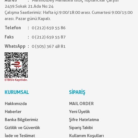
Adres
Mahmutbey Mahallesi İstoç Toptancılar Çarşısı
2439.Sokak 21.Ada No:24
Çalışma Saatlerimiz: Hafta içi:9:00/18:00 arası. Cumartesi 9:00/15:00
arası. Pazar günü:Kapalı.
Telefon
0 (212) 659 55 86
Faks
0 (212) 659 55 87
WhatsApp
0 (505) 367 48 81
KURUMSAL
SİPARİŞ
Hakkımızda
MAIL ORDER
Haberler
Yeni Üyelik
Banka Bilgilerimiz
Şifre Hatırlatma
Gizlilik ve Güvenlik
Sipariş Takibi
İade ve Teslimat
Kullanım Koşulları