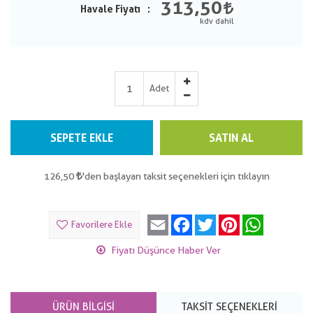
313,50
Havale Fiyatı
Adet
SEPETE EKLE
SATIN AL
126,50
'den başlayan taksit seçenekleri için tıklayın
Email
Facebook
Twitter
Pinterest
WhatsApp
Favorilere Ekle
Fiyatı Düşünce Haber Ver
ÜRÜN BILGISI
TAKSIT SEÇENEKLERI