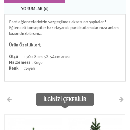
YORUMLAR
(0)
Parti eğlencelerinizin vazgeçilmez aksesuarı şapkalar !
Eğlenceli konseptler hazırlayarak, parti kutlamalarınıza anlam
kazandırabilirsiniz.
Ürün Özellikleri;
Ölçü
: 30 x 8 cm 52-54 cm arası
Malzemesi
: Keçe
Renk
: Siyah
İLGINIZI ÇEKEBILIR