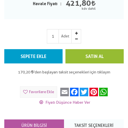
421,80
Havale Fiyatı
Adet
SEPETE EKLE
SATIN AL
170,20
'den başlayan taksit seçenekleri için tıklayın
Email
Facebook
Twitter
Pinterest
WhatsApp
Favorilere Ekle
Fiyatı Düşünce Haber Ver
ÜRÜN BILGISI
TAKSIT SEÇENEKLERI