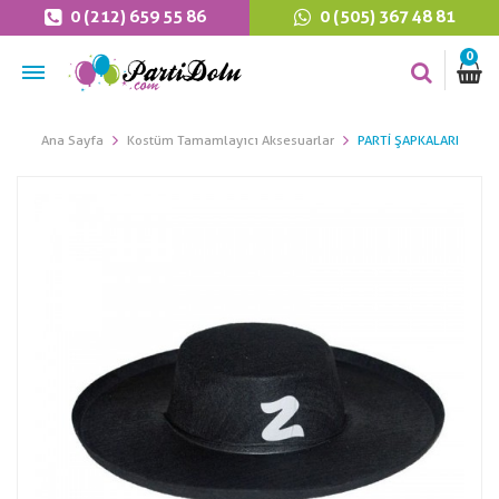
0 (212) 659 55 86
0 (505) 367 48 81
0
Ana Sayfa
Kostüm Tamamlayıcı Aksesuarlar
PARTI ŞAPKALARI