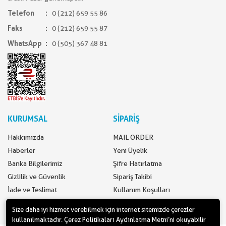
Telefon
0 (212) 659 55 86
Faks
0 (212) 659 55 87
WhatsApp
0 (505) 367 48 81
KURUMSAL
SİPARİŞ
Hakkımızda
MAIL ORDER
Haberler
Yeni Üyelik
Banka Bilgilerimiz
Şifre Hatırlatma
Gizlilik ve Güvenlik
Sipariş Takibi
İade ve Teslimat
Kullanım Koşulları
İletişim
Ödeme Seçenekleri
Size daha iyi hizmet verebilmek için internet sitemizde çerezler
kullanılmaktadır. Çerez Politikaları Aydınlatma Metni’ni okuyabilir