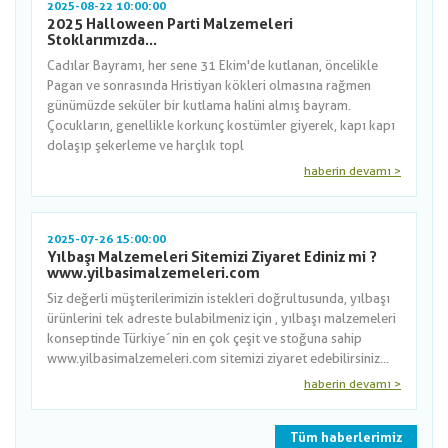
2025-08-22 10:00:00
2025 Halloween Parti Malzemeleri
Stoklarımızda...
Cadılar Bayramı, her sene 31 Ekim'de kutlanan, öncelikle
Pagan ve sonrasında Hristiyan kökleri olmasına rağmen
günümüzde seküler bir kutlama halini almış bayram.
Çocukların, genellikle korkunç kostümler giyerek, kapı kapı
dolaşıp şekerleme ve harçlık topl
haberin devamı >
2025-07-26 15:00:00
Yılbaşı Malzemeleri Sitemizi Ziyaret Ediniz mi ?
www.yilbasimalzemeleri.com
Siz değerli müşterilerimizin istekleri doğrultusunda, yılbaşı
ürünlerini tek adreste bulabilmeniz için , yılbaşı malzemeleri
konseptinde Türkiye´nin en çok çeşit ve stoğuna sahip
www.yilbasimalzemeleri.com sitemizi ziyaret edebilirsiniz...
haberin devamı >
Tüm haberlerimiz