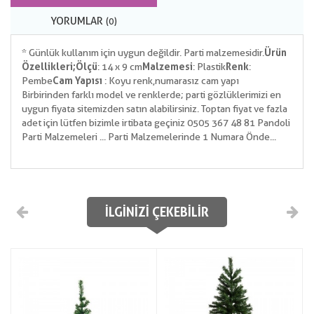
YORUMLAR
(0)
* Günlük kullanım için uygun değildir. Parti malzemesidir.
Ürün
Özellikleri;
Ölçü
: 14 x 9 cm
Malzemesi
: Plastik
Renk
:
Pembe
Cam Yapısı
: Koyu renk,numarasız cam yapı
Birbirinden farklı model ve renklerde; parti gözlüklerimizi en
uygun fiyata sitemizden satın alabilirsiniz. Toptan fiyat ve fazla
adet için lütfen bizimle irtibata geçiniz 0505 367 48 81 Pandoli
Parti Malzemeleri ... Parti Malzemelerinde 1 Numara Önde...
İLGINIZI ÇEKEBILIR