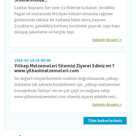
Stoklarımızda...
Cadılar Bayramı, her sene 31 Ekim'de kutlanan, öncelikle
Pagan ve sonrasında Hristiyan kökleri olmasına rağmen
günümüzde seküler bir kutlama halini almış bayram.
Çocukların, genellikle korkunç kostümler giyerek, kapı kapı
dolaşıp şekerleme ve harçlık topl
haberin devamı >
2025-07-26 15:00:00
Yılbaşı Malzemeleri Sitemizi Ziyaret Ediniz mi ?
www.yilbasimalzemeleri.com
Siz değerli müşterilerimizin istekleri doğrultusunda, yılbaşı
ürünlerini tek adreste bulabilmeniz için , yılbaşı malzemeleri
konseptinde Türkiye´nin en çok çeşit ve stoğuna sahip
www.yilbasimalzemeleri.com sitemizi ziyaret edebilirsiniz...
haberin devamı >
Tüm haberlerimiz