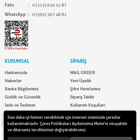
Faks
0 (212) 659 55 87
WhatsApp
0 (505) 367 48 81
KURUMSAL
SİPARİŞ
Hakkımızda
MAIL ORDER
Haberler
Yeni Üyelik
Banka Bilgilerimiz
Şifre Hatırlatma
Gizlilik ve Güvenlik
Sipariş Takibi
İade ve Teslimat
Kullanım Koşulları
İletişim
Ödeme Seçenekleri
Size daha iyi hizmet verebilmek için internet sitemizde çerezler
kullanılmaktadır. Çerez Politikaları Aydınlatma Metni’ni okuyabilir
ve dilerseniz tercihlerinizi değiştirebilirsiniz.
www.yilbasimalzemeleri.com - www.partidolu.com bir Pandoli Parti
Kuruluşudur. © 2018 Pandoli Parti Malzemeleri Tüm hakları saklıdır.