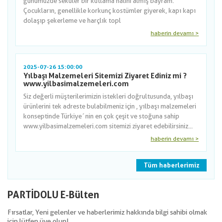
günümüzde seküler bir kutlama halini almış bayram.
Çocukların, genellikle korkunç kostümler giyerek, kapı kapı
dolaşıp şekerleme ve harçlık topl
haberin devamı >
2025-07-26 15:00:00
Yılbaşı Malzemeleri Sitemizi Ziyaret Ediniz mi ?
www.yilbasimalzemeleri.com
Siz değerli müşterilerimizin istekleri doğrultusunda, yılbaşı
ürünlerini tek adreste bulabilmeniz için , yılbaşı malzemeleri
konseptinde Türkiye´nin en çok çeşit ve stoğuna sahip
www.yilbasimalzemeleri.com sitemizi ziyaret edebilirsiniz...
haberin devamı >
Tüm haberlerimiz
PARTİDOLU E-Bülten
Fırsatlar, Yeni gelenler ve haberlerimiz hakkında bilgi sahibi olmak
için lütfen üye olun!