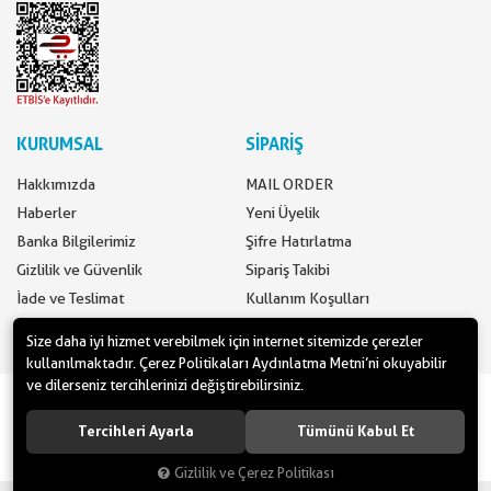
KURUMSAL
SİPARİŞ
Hakkımızda
MAIL ORDER
Haberler
Yeni Üyelik
Banka Bilgilerimiz
Şifre Hatırlatma
Gizlilik ve Güvenlik
Sipariş Takibi
İade ve Teslimat
Kullanım Koşulları
İletişim
Ödeme Seçenekleri
Size daha iyi hizmet verebilmek için internet sitemizde çerezler
kullanılmaktadır. Çerez Politikaları Aydınlatma Metni’ni okuyabilir
ve dilerseniz tercihlerinizi değiştirebilirsiniz.
www.yilbasimalzemeleri.com - www.partidolu.com bir Pandoli Parti
Kuruluşudur. © 2018 Pandoli Parti Malzemeleri Tüm hakları saklıdır.
Tercihleri Ayarla
Tümünü Kabul Et
Gizlilik ve Çerez Politikası