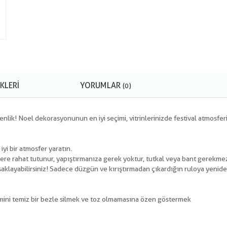
KLERI
YORUMLAR
(0)
genlik! Noel dekorasyonunun en iyi seçimi, vitrinlerinizde festival atmosfer
 iyi bir atmosfer yaratın.
ere rahat tutunur, yapıştırmanıza gerek yoktur, tutkal veya bant gerekme
n saklayabilirsiniz! Sadece düzgün ve kırıştırmadan çıkardığın ruloya yenide
emini temiz bir bezle silmek ve toz olmamasına özen göstermek