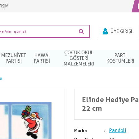
TİŞİM
ÜYE GIRIŞI
ÇOCUK OKUL
MEZUNIYET
HAWAI
PARTI
GÖSTERİ
PARTISI
PARTISI
KOSTÜMLERI
MALZEMELERİ
RI
Elinde Hediye Pa
22 cm
Pandoli
Marka