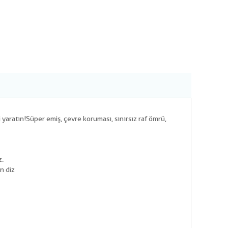
i yaratın!Süper emiş, çevre koruması, sınırsız raf ömrü,
z.
n diz