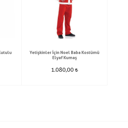
Kutulu
Yetişkinler İçin Noel Baba Kostümü
Peluş
Elyaf Kumaş
1.080,00