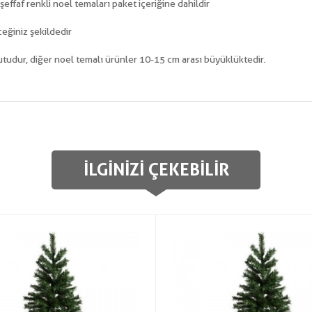
ffaf renkli noel temaları paket içeriğine dahildir
ceğiniz şekildedir
udur, diğer noel temalı ürünler 10-15 cm arası büyüklüktedir.
İLGINIZI ÇEKEBILIR