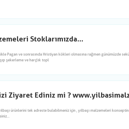
emeleri Stoklarımızda...
likle Pagan ve sonrasında Hristiyan kökleri olmasına rağmen günümüzde sekül
şıp şekerleme ve harçlık topl
izi Ziyaret Ediniz mi ? www.yilbasima
yılbaşı ürünlerini tek adreste bulabilmeniz için , yılbaşı malzemeleri konsepti
niz...