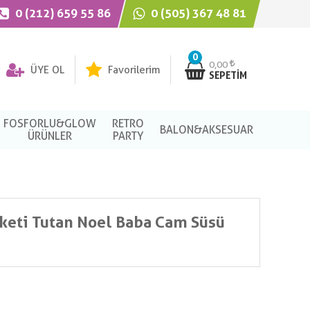
0 (212) 659 55 86
0 (505) 367 48 81
0
0,00
ÜYE OL
Favorilerim
SEPETIM
FOSFORLU&GLOW
RETRO
BALON&AKSESUAR
ÜRÜNLER
PARTY
keti Tutan Noel Baba Cam Süsü