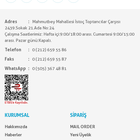
Adres
Mahmutbey Mahallesi İstoç Toptancılar Çarşısı
2439.Sokak 21.Ada No:24
Çalışma Saatlerimiz: Hafta içi:9:00/18:00 arası. Cumartesi 9:00/15:00
arası. Pazar günü:Kapalı.
Telefon
0 (212) 659 55 86
Faks
0 (212) 659 55 87
WhatsApp
0 (505) 367 48 81
KURUMSAL
SİPARİŞ
Hakkımızda
MAIL ORDER
Haberler
Yeni Üyelik