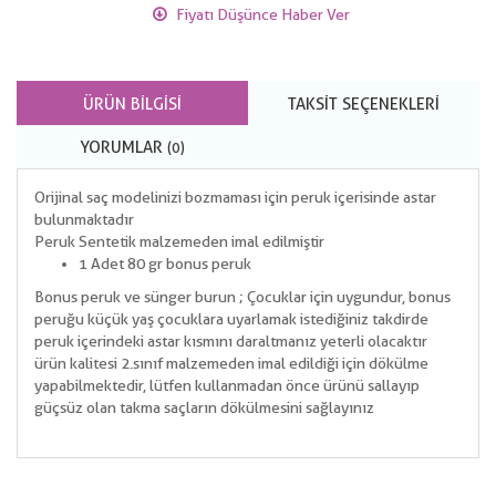
Fiyatı Düşünce Haber Ver
ÜRÜN BILGISI
TAKSIT SEÇENEKLERI
YORUMLAR
(0)
Orijinal saç modelinizi bozmaması için peruk içerisinde astar
bulunmaktadır
Peruk Sentetik malzemeden imal edilmiştir
1 Adet 80 gr bonus peruk
Bonus peruk ve sünger burun ; Çocuklar için uygundur, bonus
peruğu küçük yaş çocuklara uyarlamak istediğiniz takdirde
peruk içerindeki astar kısmını daraltmanız yeterli olacaktır
ürün kalitesi 2.sınıf malzemeden imal edildiği için dökülme
yapabilmektedir, lütfen kullanmadan önce ürünü sallayıp
güçsüz olan takma saçların dökülmesini sağlayınız