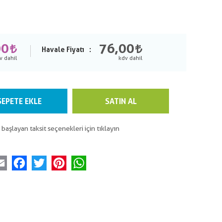
00
76,00
Havale Fiyatı
SEPETE EKLE
SATIN AL
 başlayan taksit seçenekleri için tıklayın
Email
Facebook
Twitter
Pinterest
WhatsApp