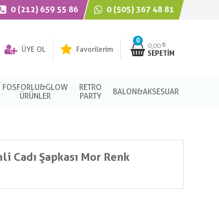
0 (212) 659 55 86
0 (505) 367 48 81
0
0,00
ÜYE OL
Favorilerim
SEPETIM
FOSFORLU&GLOW
RETRO
BALON&AKSESUAR
ÜRÜNLER
PARTY
li Cadı Şapkası Mor Renk