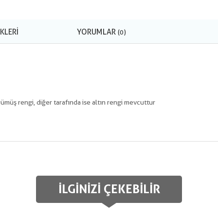
KLERI
YORUMLAR
(0)
n gümüş rengi, diğer tarafında ise altın rengi mevcuttur
İLGINIZI ÇEKEBILIR