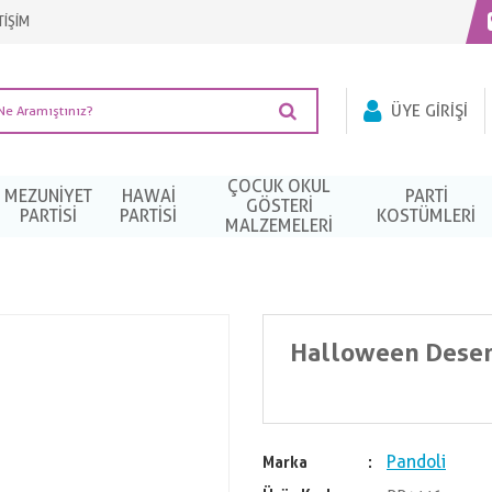
TİŞİM
ÜYE GIRIŞI
ÇOCUK OKUL
MEZUNIYET
HAWAI
PARTI
GÖSTERİ
PARTISI
PARTISI
KOSTÜMLERI
MALZEMELERİ
Halloween Desen
Pandoli
Marka