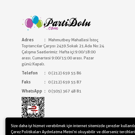
Adres
Mahmutbey Mahallesi İstoç
Toptancılar Çarşısı 2439.Sokak 21.Ada No:24
Çalışma Saatlerimiz: Hafta içi:9:00/18:00
arası. Cumartesi 9:00/15:00 arası. Pazar
günü:Kapalı.
Telefon
0 (212) 659 55 86
Faks
0 (212) 659 55 87
WhatsApp
0 (505) 367 48 81
Size daha iyi hizmet verebilmek için internet sitemizde çerezler kullanı
Çerez Politikaları Aydınlatma Metni’ni okuyabilir ve dilerseniz tercihleri