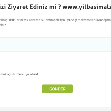
izi Ziyaret Ediniz mi ? www.yilbasima
yılbaşı ürünlerini tek adreste bulabilmeniz için , yılbaşı malzemeleri konsepti
niz...
olmak için lütfen üye olun!
GÖNDER