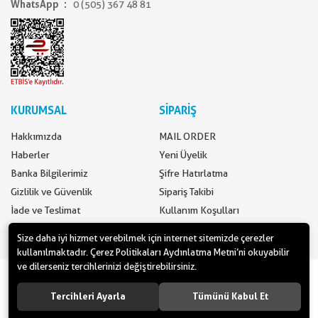
WhatsApp
0 (505) 367 48 81
KURUMSAL
SİPARİŞ
Hakkımızda
MAIL ORDER
Haberler
Yeni Üyelik
Banka Bilgilerimiz
Şifre Hatırlatma
Gizlilik ve Güvenlik
Sipariş Takibi
İade ve Teslimat
Kullanım Koşulları
İletişim
Ödeme Seçenekleri
Size daha iyi hizmet verebilmek için internet sitemizde çerezler
kullanılmaktadır. Çerez Politikaları Aydınlatma Metni’ni okuyabilir
ve dilerseniz tercihlerinizi değiştirebilirsiniz.
www.yilbasimalzemeleri.com - www.partidolu.com bir Pandoli Parti
Kuruluşudur. © 2018 Pandoli Parti Malzemeleri Tüm hakları saklıdır.
Tercihleri Ayarla
Tümünü Kabul Et