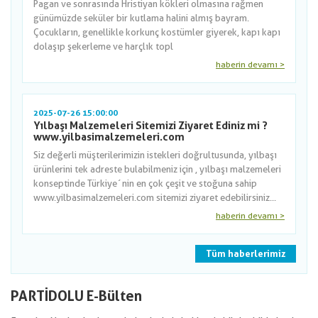
Pagan ve sonrasında Hristiyan kökleri olmasına rağmen
günümüzde seküler bir kutlama halini almış bayram.
Çocukların, genellikle korkunç kostümler giyerek, kapı kapı
dolaşıp şekerleme ve harçlık topl
haberin devamı >
2025-07-26 15:00:00
Yılbaşı Malzemeleri Sitemizi Ziyaret Ediniz mi ?
www.yilbasimalzemeleri.com
Siz değerli müşterilerimizin istekleri doğrultusunda, yılbaşı
ürünlerini tek adreste bulabilmeniz için , yılbaşı malzemeleri
konseptinde Türkiye´nin en çok çeşit ve stoğuna sahip
www.yilbasimalzemeleri.com sitemizi ziyaret edebilirsiniz...
haberin devamı >
Tüm haberlerimiz
PARTİDOLU E-Bülten