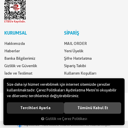
KURUMSAL
SİPARİŞ
Hakkımızda
MAIL ORDER
Haberler
Yeni Üyelik
Banka Bilgilerimiz
Şifre Hatırlatma
Gizlilik ve Güvenlik
Sipariş Takibi
İade ve Teslimat
Kullanım Koşulları
İletişim
Ödeme Seçenekleri
Size daha iyi hizmet verebilmek için internet sitemizde çerezler
kullanılmaktadır. Çerez Politikaları Aydınlatma Metni’ni okuyabilir
ve dilerseniz tercihlerinizi değiştirebilirsiniz.
www.yilbasimalzemeleri.com - www.partidolu.com bir Pandoli Parti
Kuruluşudur. © 2018 Pandoli Parti Malzemeleri Tüm hakları saklıdır.
Tercihleri Ayarla
Tümünü Kabul Et
Gizlilik ve Çerez Politikası
®
Hipotenüs
Yeni Nesil E-Ticaret Sistemleri ile Hazırlanmıştır.