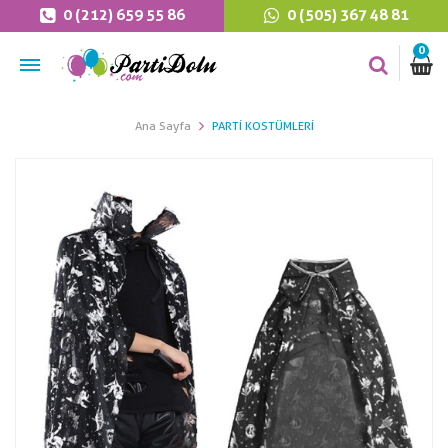
0 (212) 659 55 86
0 (505) 367 48 81
0
Ana Sayfa
PARTI KOSTÜMLERI