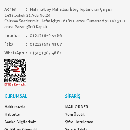
Adres
Mahmutbey Mahallesi İstoç Toptancılar Çarşısı
2439.Sokak 21.Ada No:24
Çalışma Saatlerimiz: Hafta içi:9:00/18:00 arası. Cumartesi 9:00/15:00
arası. Pazar günü:Kapalı.
Telefon
0 (212) 659 55 86
Faks
0 (212) 659 55 87
WhatsApp
0 (505) 367 48 81
KURUMSAL
SİPARİŞ
Hakkımızda
MAIL ORDER
Haberler
Yeni Üyelik
Banka Bilgilerimiz
Şifre Hatırlatma
Gizlilik ve Güvenlik
Sipariş Takibi