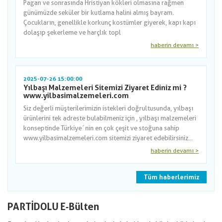
Pagan ve sonrasında Hristiyan kökleri olmasına rağmen
günümüzde seküler bir kutlama halini almış bayram.
Çocukların, genellikle korkunç kostümler giyerek, kapı kapı
dolaşıp şekerleme ve harçlık topl
haberin devamı >
2025-07-26 15:00:00
Yılbaşı Malzemeleri Sitemizi Ziyaret Ediniz mi ?
www.yilbasimalzemeleri.com
Siz değerli müşterilerimizin istekleri doğrultusunda, yılbaşı
ürünlerini tek adreste bulabilmeniz için , yılbaşı malzemeleri
konseptinde Türkiye´nin en çok çeşit ve stoğuna sahip
www.yilbasimalzemeleri.com sitemizi ziyaret edebilirsiniz...
haberin devamı >
Tüm haberlerimiz
PARTİDOLU E-Bülten