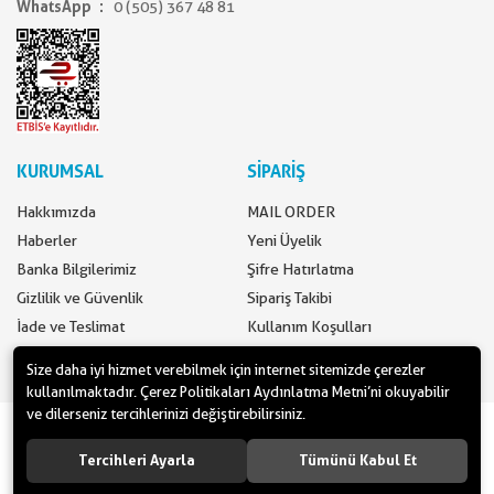
WhatsApp
0 (505) 367 48 81
KURUMSAL
SİPARİŞ
Hakkımızda
MAIL ORDER
Haberler
Yeni Üyelik
Banka Bilgilerimiz
Şifre Hatırlatma
Gizlilik ve Güvenlik
Sipariş Takibi
İade ve Teslimat
Kullanım Koşulları
İletişim
Ödeme Seçenekleri
Size daha iyi hizmet verebilmek için internet sitemizde çerezler
kullanılmaktadır. Çerez Politikaları Aydınlatma Metni’ni okuyabilir
ve dilerseniz tercihlerinizi değiştirebilirsiniz.
www.yilbasimalzemeleri.com - www.partidolu.com bir Pandoli Parti
Kuruluşudur. © 2018 Pandoli Parti Malzemeleri Tüm hakları saklıdır.
Tercihleri Ayarla
Tümünü Kabul Et