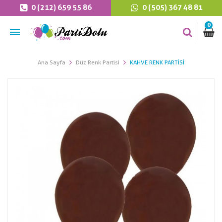
0 (212) 659 55 86
0 (505) 367 48 81
0
Ana Sayfa
Düz Renk Partisi
KAHVE RENK PARTISI