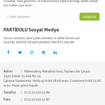
Fırsatlar, Yeni gelenler ve haberlerimiz hakkında bilgi sahibi olmak
için lütfen üye olun!
GÖNDER
PARTİDOLU Sosyal Medya
Sezon ürünleri, yeni çıkan temalar ve daha fazlası için
SOSYAL MEDYA HESAPLARIMIZI TAKİPTE KALIN!
Adres
Mahmutbey Mahallesi İstoç Toptancılar Çarşısı
2439.Sokak 21.Ada No:24
Çalışma Saatlerimiz: Hafta içi:9:00/18:00 arası. Cumartesi 9:00/15:00
arası. Pazar günü:Kapalı.
Telefon
0 (212) 659 55 86
Faks
0 (212) 659 55 87