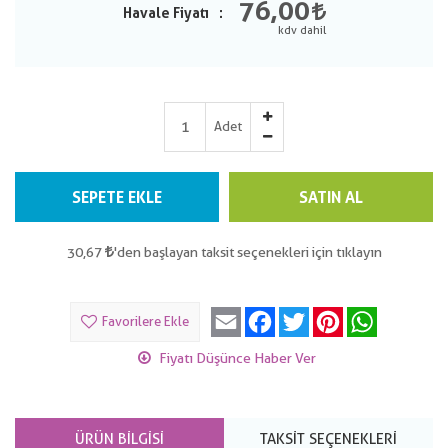
76,00
Havale Fiyatı
Adet
SEPETE EKLE
SATIN AL
30,67
'den başlayan taksit seçenekleri için tıklayın
Email
Facebook
Twitter
Pinterest
WhatsApp
Favorilere Ekle
Fiyatı Düşünce Haber Ver
ÜRÜN BILGISI
TAKSIT SEÇENEKLERI