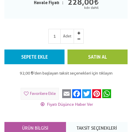
228,00
Havale Fiyatı
Adet
SEPETE EKLE
SATIN AL
92,00
'den başlayan taksit seçenekleri için tıklayın
Email
Facebook
Twitter
Pinterest
WhatsApp
Favorilere Ekle
Fiyatı Düşünce Haber Ver
ÜRÜN BILGISI
TAKSIT SEÇENEKLERI