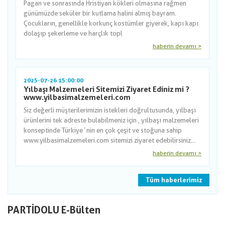
Pagan ve sonrasında Hristiyan kökleri olmasına rağmen
günümüzde seküler bir kutlama halini almış bayram.
Çocukların, genellikle korkunç kostümler giyerek, kapı kapı
dolaşıp şekerleme ve harçlık topl
haberin devamı >
2025-07-26 15:00:00
Yılbaşı Malzemeleri Sitemizi Ziyaret Ediniz mi ?
www.yilbasimalzemeleri.com
Siz değerli müşterilerimizin istekleri doğrultusunda, yılbaşı
ürünlerini tek adreste bulabilmeniz için , yılbaşı malzemeleri
konseptinde Türkiye´nin en çok çeşit ve stoğuna sahip
www.yilbasimalzemeleri.com sitemizi ziyaret edebilirsiniz...
haberin devamı >
Tüm haberlerimiz
PARTİDOLU E-Bülten