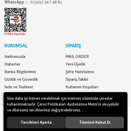
WhatsApp
0 (505) 367 48 81
KURUMSAL
SİPARİŞ
Hakkımızda
MAIL ORDER
Haberler
Yeni Üyelik
Banka Bilgilerimiz
Şifre Hatırlatma
Gizlilik ve Güvenlik
Sipariş Takibi
İade ve Teslimat
Kullanım Koşulları
İletişim
Ödeme Seçenekleri
Size daha iyi hizmet verebilmek için internet sitemizde çerezler
kullanılmaktadır. Çerez Politikaları Aydınlatma Metni’ni okuyabilir
ve dilerseniz tercihlerinizi değiştirebilirsiniz.
www.yilbasimalzemeleri.com - www.partidolu.com bir Pandoli Parti
Kuruluşudur. © 2018 Pandoli Parti Malzemeleri Tüm hakları saklıdır.
Tercihleri Ayarla
Tümünü Kabul Et