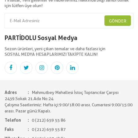
Fırsatlar, Yeni gelenler ve haberlerimiz hakkında bilgi sahibi olmak
için lütfen üye olun!
GÖNDER
PARTİDOLU Sosyal Medya
Sezon ürünleri, yeni çıkan temalar ve daha fazlası için
SOSYAL MEDYA HESAPLARIMIZI TAKİPTE KALIN!
Adres
Mahmutbey Mahallesi İstoç Toptancılar Çarşısı
2439.Sokak 21.Ada No:24
Çalışma Saatlerimiz: Hafta içi:9:00/18:00 arası. Cumartesi 9:00/15:00
arası. Pazar günü:Kapalı.
Telefon
0 (212) 659 55 86
Faks
0 (212) 659 55 87