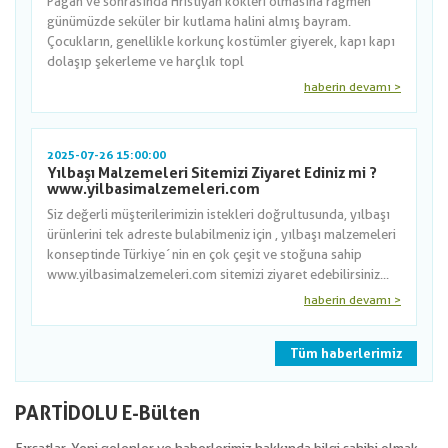
Pagan ve sonrasında Hristiyan kökleri olmasına rağmen
günümüzde seküler bir kutlama halini almış bayram.
Çocukların, genellikle korkunç kostümler giyerek, kapı kapı
dolaşıp şekerleme ve harçlık topl
haberin devamı >
2025-07-26 15:00:00
Yılbaşı Malzemeleri Sitemizi Ziyaret Ediniz mi ?
www.yilbasimalzemeleri.com
Siz değerli müşterilerimizin istekleri doğrultusunda, yılbaşı
ürünlerini tek adreste bulabilmeniz için , yılbaşı malzemeleri
konseptinde Türkiye´nin en çok çeşit ve stoğuna sahip
www.yilbasimalzemeleri.com sitemizi ziyaret edebilirsiniz...
haberin devamı >
Tüm haberlerimiz
PARTİDOLU E-Bülten