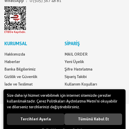
WhatsApp
0 (505) 367 48 81
KURUMSAL
SİPARİŞ
Hakkımızda
MAIL ORDER
Haberler
Yeni Üyelik
Banka Bilgilerimiz
Şifre Hatırlatma
Gizlilik ve Güvenlik
Sipariş Takibi
İade ve Teslimat
Kullanım Koşulları
İletişim
Ödeme Seçenekleri
Size daha iyi hizmet verebilmek için internet sitemizde çerezler
kullanılmaktadır. Çerez Politikaları Aydınlatma Metni’ni okuyabilir
ve dilerseniz tercihlerinizi değiştirebilirsiniz.
www.yilbasimalzemeleri.com - www.partidolu.com bir Pandoli Parti
Kuruluşudur. © 2018 Pandoli Parti Malzemeleri Tüm hakları saklıdır.
Tercihleri Ayarla
Tümünü Kabul Et