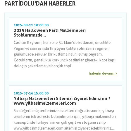
PARTIDOLU'DAN HABERLER
2025-08-22 10:00:00
2025 Halloween Parti Malzemeleri
Stoklarımızda...
Cadılar Bayramı, her sene 31 Ekim'de kutlanan, öncelikle
Pagan ve sonrasında Hristiyan kökleri olmasına rağmen
günümüzde seküler bir kutlama halini almış bayram.
Çocukların, genellikle korkunç kostümler giyerek, kapı kapı
dolaşıp şekerleme ve harçlık topl
haberin devamı >
2025-07-26 15:00:00
Yılbaşı Malzemeleri Sitemizi Ziyaret Ediniz mi ?
www.yilbasimalzemeleri.com
Siz değerli müşterilerimizin istekleri doğrultusunda, yılbaşı
ürünlerini tek adreste bulabilmeniz için , yılbaşı malzemeleri
konseptinde Türkiye´nin en çok çeşit ve stoğuna sahip
www.yilbasimalzemeleri.com sitemizi ziyaret edebilirsiniz...