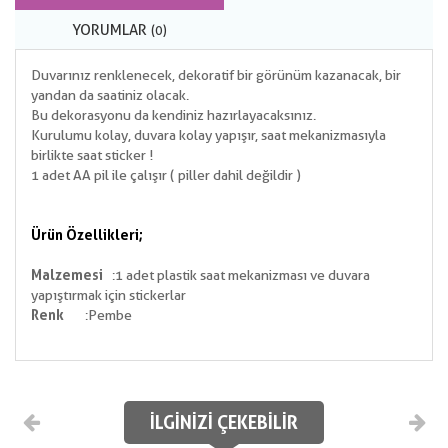
YORUMLAR
(0)
Duvarınız renklenecek, dekoratif bir görünüm kazanacak, bir
yandan da saatiniz olacak.
Bu dekorasyonu da kendiniz hazırlayacaksınız.
Kurulumu kolay, duvara kolay yapışır, saat mekanizmasıyla
birlikte saat sticker !
1 adet AA pil ile çalışır ( piller dahil değildir )
Ürün Özellikleri;
Malzemesi
:1 adet plastik saat mekanizması ve duvara
yapıştırmak için stickerlar
Renk
:Pembe
İLGINIZI ÇEKEBILIR