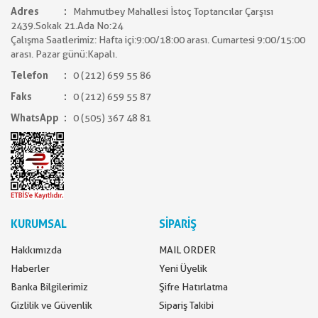
Adres
Mahmutbey Mahallesi İstoç Toptancılar Çarşısı
2439.Sokak 21.Ada No:24
Çalışma Saatlerimiz: Hafta içi:9:00/18:00 arası. Cumartesi 9:00/15:00
arası. Pazar günü:Kapalı.
Telefon
0 (212) 659 55 86
Faks
0 (212) 659 55 87
WhatsApp
0 (505) 367 48 81
KURUMSAL
SİPARİŞ
Hakkımızda
MAIL ORDER
Haberler
Yeni Üyelik
Banka Bilgilerimiz
Şifre Hatırlatma
Gizlilik ve Güvenlik
Sipariş Takibi