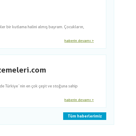
er bir kutlama halini almış bayram. Çocukların,
haberin devamı >
lzemeleri.com
nde Türkiye´nin en çok çeşit ve stoğuna sahip
haberin devamı >
Tüm haberlerimiz