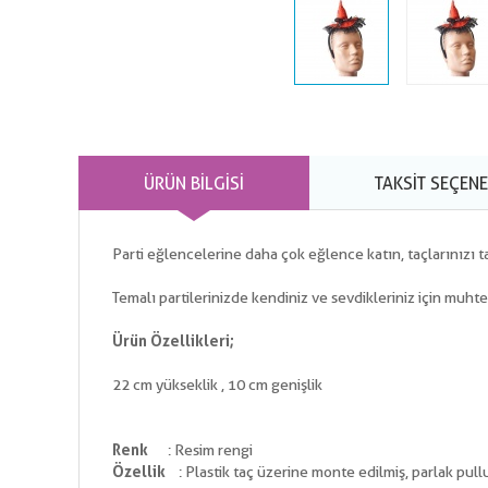
ÜRÜN BILGISI
TAKSIT SEÇENE
Parti eğlencelerine daha çok eğlence katın, taçlarınızı ta
Temalı partilerinizde kendiniz ve sevdikleriniz için muht
Ürün Özellikleri;
22 cm yükseklik , 10 cm genişlik
Renk
: Resim rengi
Özellik
: Plastik taç üzerine monte edilmiş, parlak pullu