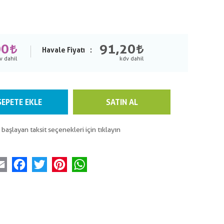
00
91,20
Havale Fiyatı
SEPETE EKLE
SATIN AL
 başlayan taksit seçenekleri için tıklayın
Email
Facebook
Twitter
Pinterest
WhatsApp