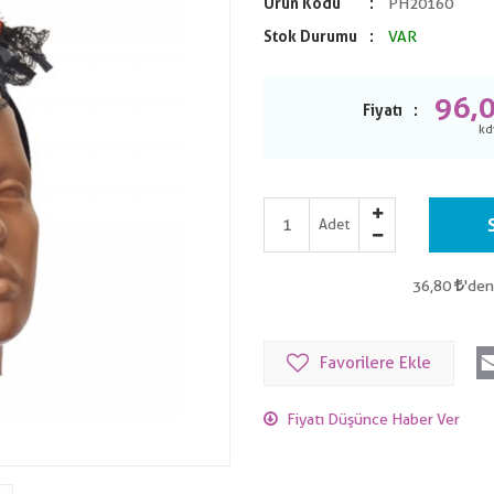
Ürün Kodu
PH20160
Stok Durumu
VAR
96,
Fiyatı
Adet
36,80
'den
Favorilere Ekle
Fiyatı Düşünce Haber Ver