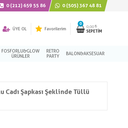
0 (212) 659 55 86
0 (505) 367 48 81
0
0,00
ÜYE OL
Favorilerim
SEPETIM
FOSFORLU&GLOW
RETRO
BALON&AKSESUAR
ÜRÜNLER
PARTY
u Cadı Şapkası Şeklinde Tüllü