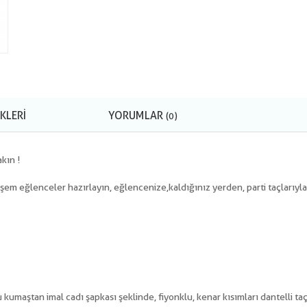
KLERI
YORUMLAR
(0)
kın !
eşem eğlenceler hazırlayın, eğlencenize,kaldığınız yerden, parti taçlarıyla
 kumaştan imal cadı şapkası şeklinde, fiyonklu, kenar kısımları dantelli ta