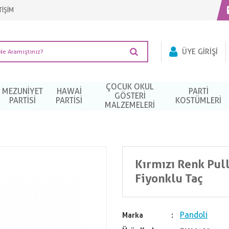
TİŞİM
ÜYE GIRIŞI
ÇOCUK OKUL
MEZUNIYET
HAWAI
PARTI
GÖSTERİ
PARTISI
PARTISI
KOSTÜMLERI
MALZEMELERİ
Kırmızı Renk Pull
Fiyonklu Taç
Pandoli
Marka