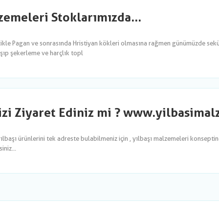
emeleri Stoklarımızda...
likle Pagan ve sonrasında Hristiyan kökleri olmasına rağmen günümüzde sekül
şıp şekerleme ve harçlık topl
izi Ziyaret Ediniz mi ? www.yilbasima
yılbaşı ürünlerini tek adreste bulabilmeniz için , yılbaşı malzemeleri konsepti
niz...