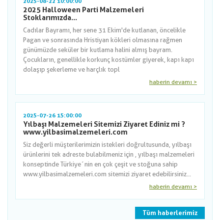
2025-08-22 10:00:00
2025 Halloween Parti Malzemeleri
Stoklarımızda...
Cadılar Bayramı, her sene 31 Ekim'de kutlanan, öncelikle
Pagan ve sonrasında Hristiyan kökleri olmasına rağmen
günümüzde seküler bir kutlama halini almış bayram.
Çocukların, genellikle korkunç kostümler giyerek, kapı kapı
dolaşıp şekerleme ve harçlık topl
haberin devamı >
2025-07-26 15:00:00
Yılbaşı Malzemeleri Sitemizi Ziyaret Ediniz mi ?
www.yilbasimalzemeleri.com
Siz değerli müşterilerimizin istekleri doğrultusunda, yılbaşı
ürünlerini tek adreste bulabilmeniz için , yılbaşı malzemeleri
konseptinde Türkiye´nin en çok çeşit ve stoğuna sahip
www.yilbasimalzemeleri.com sitemizi ziyaret edebilirsiniz...
haberin devamı >
Tüm haberlerimiz