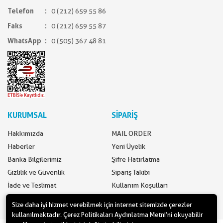
Telefon
0 (212) 659 55 86
Faks
0 (212) 659 55 87
WhatsApp
0 (505) 367 48 81
KURUMSAL
SİPARİŞ
Hakkımızda
MAIL ORDER
Haberler
Yeni Üyelik
Banka Bilgilerimiz
Şifre Hatırlatma
Gizlilik ve Güvenlik
Sipariş Takibi
İade ve Teslimat
Kullanım Koşulları
İletişim
Ödeme Seçenekleri
Size daha iyi hizmet verebilmek için internet sitemizde çerezler
kullanılmaktadır. Çerez Politikaları Aydınlatma Metni’ni okuyabilir