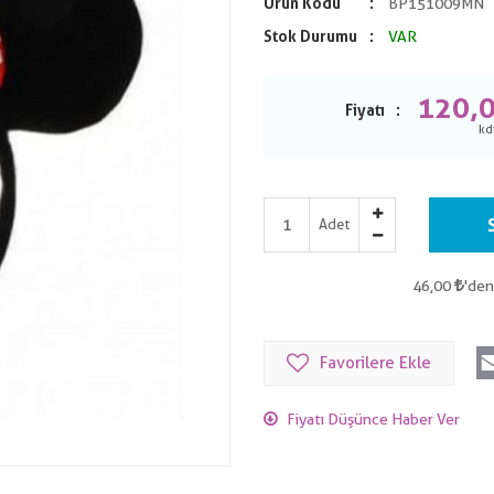
Ürün Kodu
BP151009MN
Stok Durumu
VAR
120,
Fiyatı
Adet
46,00
'den
Favorilere Ekle
Fiyatı Düşünce Haber Ver