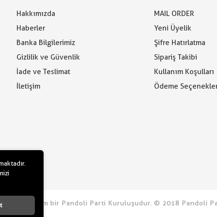
Hakkımızda
MAIL ORDER
Haberler
Yeni Üyelik
Banka Bilgilerimiz
Şifre Hatırlatma
Gizlilik ve Güvenlik
Sipariş Takibi
İade ve Teslimat
Kullanım Koşulları
İletişim
Ödeme Seçenekler
lmaktadır.
nizi
rtidolu.com bir Pandoli Parti Kuruluşudur. © 2018 Pandoli Par
t