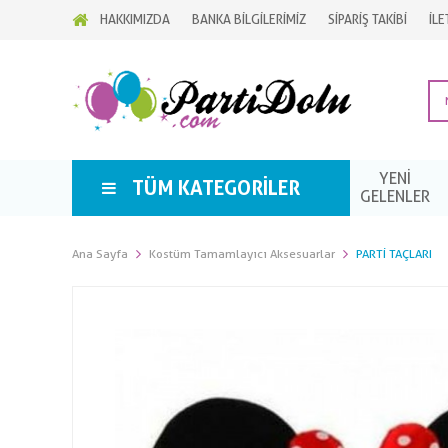
HAKKIMIZDA
BANKA BİLGİLERİMİZ
SİPARİŞ TAKİBİ
İLE
YENİ
TÜM KATEGORILER
GELENLER
Ana Sayfa
Kostüm Tamamlayıcı Aksesuarlar
PARTI TAÇLARI