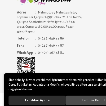
Adres
Mahmutbey Mahallesi İstoç
Toptancılar Çarşısı 2439.Sokak 21.Ada No:24
Çalışma Saatlerimiz: Hafta içi:9:00/18:00
arası. Cumartesi 9:00/15:00 arası. Pazar
günü:Kapalı.
Telefon
0 (212) 659 55 86
Faks
0 (212) 659 55 87
WhatsApp
0 (505) 367 48 81
Size daha iyi hizmet verebilmek için internet sitemizde çerezler kullanı
Çerez Politikaları Aydınlatma Metni’ni okuyabilir ve dilerseniz tercihleri
değiştirebilirsiniz.
www.yilbasimalzemeleri.com - www.pa
Tercihleri Ayarla
Tümünü Kabul E