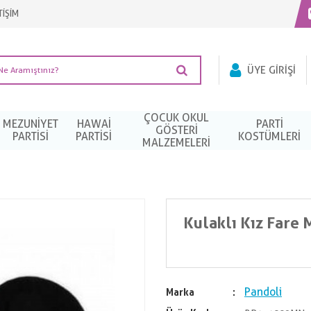
TİŞİM
ÜYE GIRIŞI
ÇOCUK OKUL
MEZUNIYET
HAWAI
PARTI
GÖSTERİ
PARTISI
PARTISI
KOSTÜMLERI
MALZEMELERİ
Kulaklı Kız Fare 
Pandoli
Marka