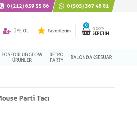
0 (212) 659 55 86
0 (505) 367 48 81
0
0,00
ÜYE OL
Favorilerim
SEPETIM
FOSFORLU&GLOW
RETRO
BALON&AKSESUAR
ÜRÜNLER
PARTY
Mouse Parti Tacı