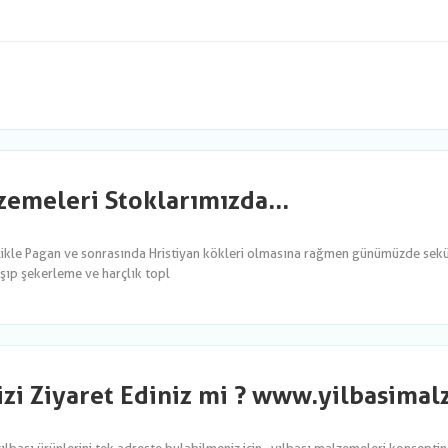
emeleri Stoklarımızda...
likle Pagan ve sonrasında Hristiyan kökleri olmasına rağmen günümüzde sekül
şıp şekerleme ve harçlık topl
izi Ziyaret Ediniz mi ? www.yilbasima