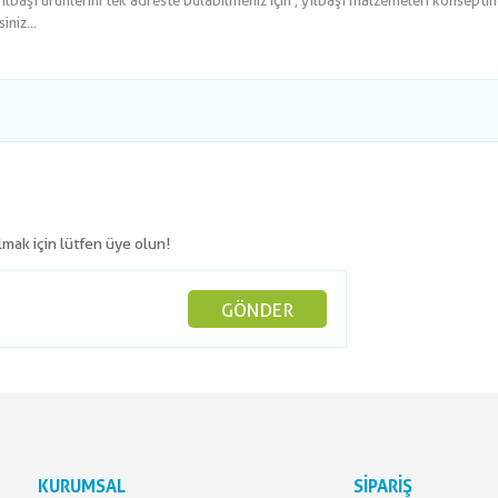
yılbaşı ürünlerini tek adreste bulabilmeniz için , yılbaşı malzemeleri konsepti
niz...
olmak için lütfen üye olun!
GÖNDER
KURUMSAL
SİPARİŞ