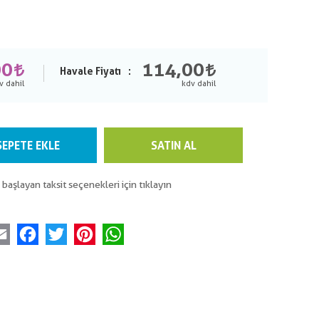
00
114,00
Havale Fiyatı
SEPETE EKLE
SATIN AL
 başlayan taksit seçenekleri için tıklayın
Email
Facebook
Twitter
Pinterest
WhatsApp