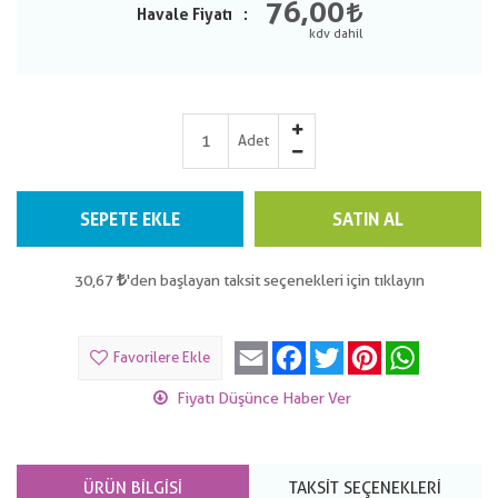
76,00
Havale Fiyatı
Adet
SEPETE EKLE
SATIN AL
30,67
'den başlayan taksit seçenekleri için tıklayın
Email
Facebook
Twitter
Pinterest
WhatsApp
Favorilere Ekle
Fiyatı Düşünce Haber Ver
ÜRÜN BILGISI
TAKSIT SEÇENEKLERI