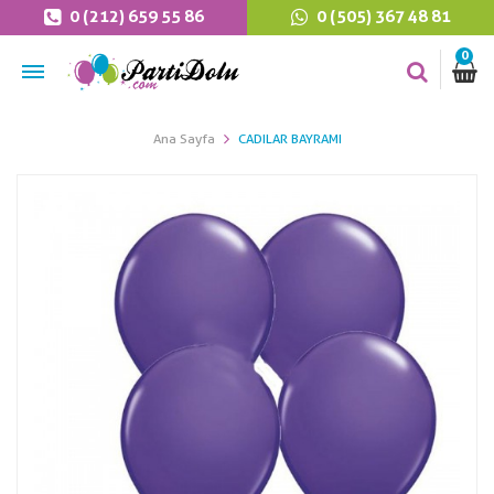
0 (212) 659 55 86
0 (505) 367 48 81
0
Ana Sayfa
CADILAR BAYRAMI