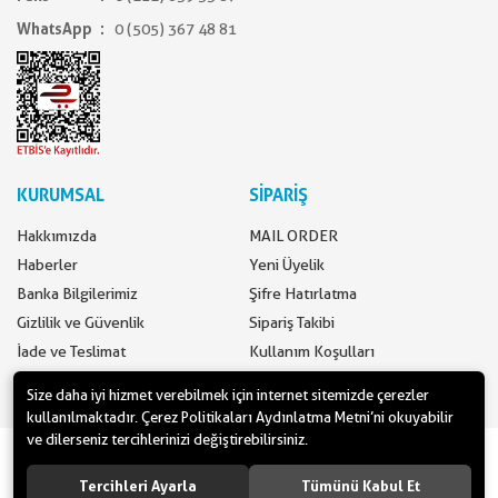
WhatsApp
0 (505) 367 48 81
KURUMSAL
SİPARİŞ
Hakkımızda
MAIL ORDER
Haberler
Yeni Üyelik
Banka Bilgilerimiz
Şifre Hatırlatma
Gizlilik ve Güvenlik
Sipariş Takibi
İade ve Teslimat
Kullanım Koşulları
İletişim
Ödeme Seçenekleri
Size daha iyi hizmet verebilmek için internet sitemizde çerezler
kullanılmaktadır. Çerez Politikaları Aydınlatma Metni’ni okuyabilir
ve dilerseniz tercihlerinizi değiştirebilirsiniz.
www.yilbasimalzemeleri.com - www.partidolu.com bir Pandoli Parti
Kuruluşudur. © 2018 Pandoli Parti Malzemeleri Tüm hakları saklıdır.
Tercihleri Ayarla
Tümünü Kabul Et