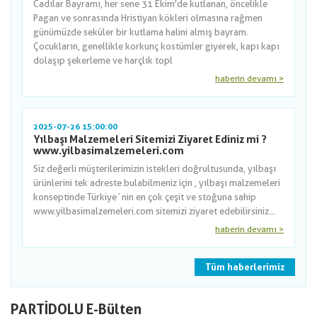
Cadılar Bayramı, her sene 31 Ekim'de kutlanan, öncelikle
Pagan ve sonrasında Hristiyan kökleri olmasına rağmen
günümüzde seküler bir kutlama halini almış bayram.
Çocukların, genellikle korkunç kostümler giyerek, kapı kapı
dolaşıp şekerleme ve harçlık topl
haberin devamı >
2025-07-26 15:00:00
Yılbaşı Malzemeleri Sitemizi Ziyaret Ediniz mi ?
www.yilbasimalzemeleri.com
Siz değerli müşterilerimizin istekleri doğrultusunda, yılbaşı
ürünlerini tek adreste bulabilmeniz için , yılbaşı malzemeleri
konseptinde Türkiye´nin en çok çeşit ve stoğuna sahip
www.yilbasimalzemeleri.com sitemizi ziyaret edebilirsiniz...
haberin devamı >
Tüm haberlerimiz
PARTİDOLU E-Bülten