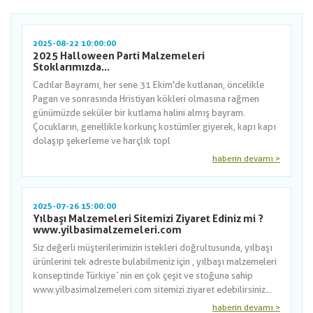
2025-08-22 10:00:00
2025 Halloween Parti Malzemeleri
Stoklarımızda...
Cadılar Bayramı, her sene 31 Ekim'de kutlanan, öncelikle
Pagan ve sonrasında Hristiyan kökleri olmasına rağmen
günümüzde seküler bir kutlama halini almış bayram.
Çocukların, genellikle korkunç kostümler giyerek, kapı kapı
dolaşıp şekerleme ve harçlık topl
haberin devamı >
2025-07-26 15:00:00
Yılbaşı Malzemeleri Sitemizi Ziyaret Ediniz mi ?
www.yilbasimalzemeleri.com
Siz değerli müşterilerimizin istekleri doğrultusunda, yılbaşı
ürünlerini tek adreste bulabilmeniz için , yılbaşı malzemeleri
konseptinde Türkiye´nin en çok çeşit ve stoğuna sahip
www.yilbasimalzemeleri.com sitemizi ziyaret edebilirsiniz...
haberin devamı >