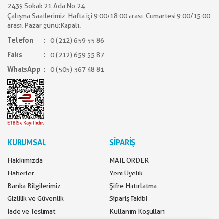
2439.Sokak 21.Ada No:24
Çalışma Saatlerimiz: Hafta içi:9:00/18:00 arası. Cumartesi 9:00/15:00
arası. Pazar günü:Kapalı.
Telefon
0 (212) 659 55 86
Faks
0 (212) 659 55 87
WhatsApp
0 (505) 367 48 81
KURUMSAL
SİPARİŞ
Hakkımızda
MAIL ORDER
Haberler
Yeni Üyelik
Banka Bilgilerimiz
Şifre Hatırlatma
Gizlilik ve Güvenlik
Sipariş Takibi
İade ve Teslimat
Kullanım Koşulları