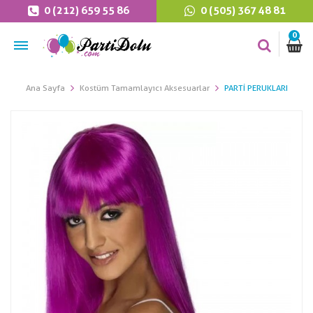
0 (212) 659 55 86
0 (505) 367 48 81
0
Ana Sayfa
Kostüm Tamamlayıcı Aksesuarlar
PARTI PERUKLARI