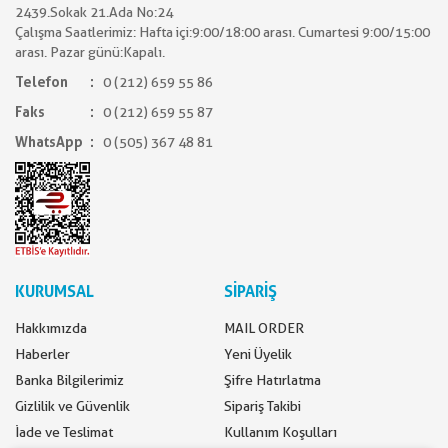
2439.Sokak 21.Ada No:24
Çalışma Saatlerimiz: Hafta içi:9:00/18:00 arası. Cumartesi 9:00/15:00
arası. Pazar günü:Kapalı.
Telefon
0 (212) 659 55 86
Faks
0 (212) 659 55 87
WhatsApp
0 (505) 367 48 81
KURUMSAL
SİPARİŞ
Hakkımızda
MAIL ORDER
Haberler
Yeni Üyelik
Banka Bilgilerimiz
Şifre Hatırlatma
Gizlilik ve Güvenlik
Sipariş Takibi
İade ve Teslimat
Kullanım Koşulları