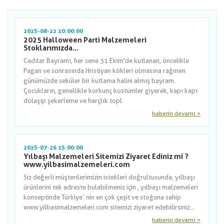
2025-08-22 10:00:00
2025 Halloween Parti Malzemeleri
Stoklarımızda...
Cadılar Bayramı, her sene 31 Ekim'de kutlanan, öncelikle
Pagan ve sonrasında Hristiyan kökleri olmasına rağmen
günümüzde seküler bir kutlama halini almış bayram.
Çocukların, genellikle korkunç kostümler giyerek, kapı kapı
dolaşıp şekerleme ve harçlık topl
haberin devamı >
2025-07-26 15:00:00
Yılbaşı Malzemeleri Sitemizi Ziyaret Ediniz mi ?
www.yilbasimalzemeleri.com
Siz değerli müşterilerimizin istekleri doğrultusunda, yılbaşı
ürünlerini tek adreste bulabilmeniz için , yılbaşı malzemeleri
konseptinde Türkiye´nin en çok çeşit ve stoğuna sahip
www.yilbasimalzemeleri.com sitemizi ziyaret edebilirsiniz...
haberin devamı >