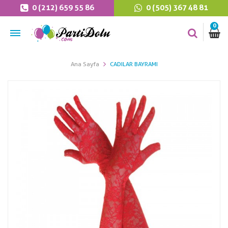
0 (212) 659 55 86
0 (505) 367 48 81
0
Ana Sayfa
CADILAR BAYRAMI