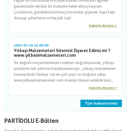
Pagan ve sonrasında Hristiyan kökleri olmasına rağmen
günümüzde seküler bir kutlama halini almış bayram.
Çocukların, genellikle korkunç kostümler giyerek, kapı kapı
dolaşıp şekerleme ve harçlık topl
haberin devamı >
2025-07-26 15:00:00
Yılbaşı Malzemeleri Sitemizi Ziyaret Ediniz mi ?
www.yilbasimalzemeleri.com
Siz değerli müşterilerimizin istekleri doğrultusunda, yılbaşı
ürünlerini tek adreste bulabilmeniz için , yılbaşı malzemeleri
konseptinde Türkiye´nin en çok çeşit ve stoğuna sahip
www.yilbasimalzemeleri.com sitemizi ziyaret edebilirsiniz...
haberin devamı >
Tüm haberlerimiz
PARTİDOLU E-Bülten