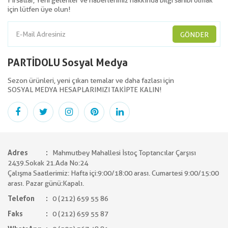
Fırsatlar, Yeni gelenler ve haberlerimiz hakkında bilgi sahibi olmak
için lütfen üye olun!
GÖNDER
PARTİDOLU Sosyal Medya
Sezon ürünleri, yeni çıkan temalar ve daha fazlası için
SOSYAL MEDYA HESAPLARIMIZI TAKİPTE KALIN!
Adres
Mahmutbey Mahallesi İstoç Toptancılar Çarşısı
2439.Sokak 21.Ada No:24
Çalışma Saatlerimiz: Hafta içi:9:00/18:00 arası. Cumartesi 9:00/15:00
arası. Pazar günü:Kapalı.
Telefon
0 (212) 659 55 86
Faks
0 (212) 659 55 87