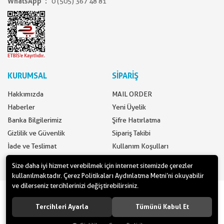
WhatsApp
0 (505) 367 48 81
KURUMSAL
SİPARİŞ
Hakkımızda
MAIL ORDER
Haberler
Yeni Üyelik
Banka Bilgilerimiz
Şifre Hatırlatma
Gizlilik ve Güvenlik
Sipariş Takibi
İade ve Teslimat
Kullanım Koşulları
İletişim
Ödeme Seçenekleri
Size daha iyi hizmet verebilmek için internet sitemizde çerezler
kullanılmaktadır. Çerez Politikaları Aydınlatma Metni’ni okuyabilir
ve dilerseniz tercihlerinizi değiştirebilirsiniz.
www.yilbasimalzemeleri.com - www.partidolu.com bir Pandoli Parti
Kuruluşudur. © 2018 Pandoli Parti Malzemeleri Tüm hakları saklıdır.
Tercihleri Ayarla
Tümünü Kabul Et