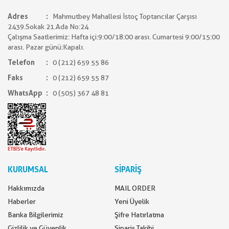
Adres
Mahmutbey Mahallesi İstoç Toptancılar Çarşısı
2439.Sokak 21.Ada No:24
Çalışma Saatlerimiz: Hafta içi:9:00/18:00 arası. Cumartesi 9:00/15:00
arası. Pazar günü:Kapalı.
Telefon
0 (212) 659 55 86
Faks
0 (212) 659 55 87
WhatsApp
0 (505) 367 48 81
KURUMSAL
SİPARİŞ
Hakkımızda
MAIL ORDER
Haberler
Yeni Üyelik
Banka Bilgilerimiz
Şifre Hatırlatma
Gizlilik ve Güvenlik
Sipariş Takibi