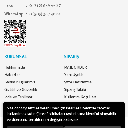
Faks
0 (212) 659 55 87
WhatsApp
0 (505) 367 48 81
KURUMSAL
SİPARİŞ
Hakkımızda
MAIL ORDER
Haberler
Yeni Üyelik
Banka Bilgilerimiz
Şifre Hatırlatma
Gizlilik ve Güvenlik
Sipariş Takibi
İade ve Teslimat
Kullanım Koşulları
İletişim
Ödeme Seçenekleri
Size daha iyi hizmet verebilmek için internet sitemizde çerezler
kullanılmaktadır. Çerez Politikaları Aydınlatma Metni’ni okuyabilir
ve dilerseniz tercihlerinizi değiştirebilirsiniz.
www.yilbasimalzemeleri.com - www.partidolu.com bir Pandoli Parti
Kuruluşudur. © 2018 Pandoli Parti Malzemeleri Tüm hakları saklıdır.