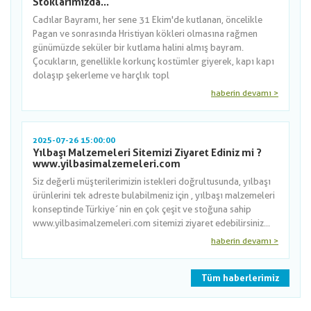
Stoklarımızda...
Cadılar Bayramı, her sene 31 Ekim'de kutlanan, öncelikle
Pagan ve sonrasında Hristiyan kökleri olmasına rağmen
günümüzde seküler bir kutlama halini almış bayram.
Çocukların, genellikle korkunç kostümler giyerek, kapı kapı
dolaşıp şekerleme ve harçlık topl
haberin devamı >
2025-07-26 15:00:00
Yılbaşı Malzemeleri Sitemizi Ziyaret Ediniz mi ?
www.yilbasimalzemeleri.com
Siz değerli müşterilerimizin istekleri doğrultusunda, yılbaşı
ürünlerini tek adreste bulabilmeniz için , yılbaşı malzemeleri
konseptinde Türkiye´nin en çok çeşit ve stoğuna sahip
www.yilbasimalzemeleri.com sitemizi ziyaret edebilirsiniz...
haberin devamı >
Tüm haberlerimiz