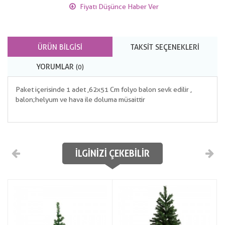
Fiyatı Düşünce Haber Ver
ÜRÜN BILGISI
TAKSIT SEÇENEKLERI
YORUMLAR
(0)
Paket içerisinde 1 adet ,62x51 Cm folyo balon sevk edilir ,
balon;helyum ve hava ile doluma müsaittir
İLGINIZI ÇEKEBILIR