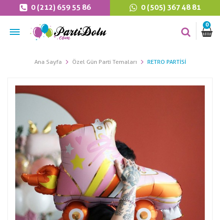
0 (212) 659 55 86
0 (505) 367 48 81
0
Ana Sayfa
Özel Gün Parti Temaları
RETRO PARTISI