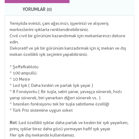
YORUMLAR
(0)
Yeniyılda evinizi, çam ağacınızı, işyerinizi ve alışveriş
merkezlerini ışıklarla renklendirebilirsiniz.
Cıvıl cıvıl bir görünüm kazandırmak için mekanlarınızı dekore
edin.
Dekoratif ve şık bir görünüm kanzadırmak için iç mekan ve dış
mekan özellikli ışık seçimini yapabilirsiniz.
* Şeffaf kablolu
* 100 ampullü
* 10 Metre
* Led Işık ( Daha keskin ve parlak Işık yayar )
* 8 Fonsiyonlu ( Bir tuşla, sabit yanar, yavaşça sönerek, hızlı
yanıp sönerek, biri yanarken diğeri sönerek vs.. )
* İstenilen fonksiyonu tek bir tuşla sabitleme özelliği
* Türk Priz sistemine uygun soket
Not :
Led özellikli ışıklar daha parlak ve keskin bir ışık yayarken,
prinç ışıklar biraz daha gözü yormayan hafif ışık yayar.
Her ışık dış mekanda kullanılamaz.