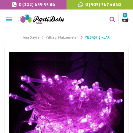
0 (212) 659 55 86
0 (505) 367 48 81
0
Ana Sayfa
Yılbaşı Malzemeleri
YILBAŞI IŞIKLARI