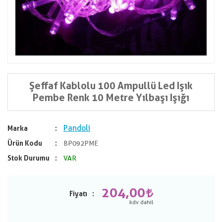
Şeffaf Kablolu 100 Ampullü Led Işık
Pembe Renk 10 Metre Yılbaşı Işığı
Pandoli
Marka
Ürün Kodu
BP092PME
Stok Durumu
VAR
204,00
Fiyatı