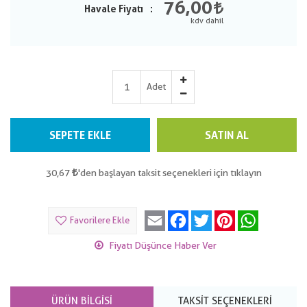
76,00
Havale Fiyatı
Adet
SEPETE EKLE
SATIN AL
30,67
'den başlayan taksit seçenekleri için tıklayın
Email
Facebook
Twitter
Pinterest
WhatsApp
Favorilere Ekle
Fiyatı Düşünce Haber Ver
ÜRÜN BILGISI
TAKSIT SEÇENEKLERI