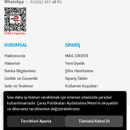
WhatsApp
0 (505) 367 48 81
KURUMSAL
SİPARİŞ
Hakkımızda
MAIL ORDER
Haberler
Yeni Üyelik
Banka Bilgilerimiz
Şifre Hatırlatma
Gizlilik ve Güvenlik
Sipariş Takibi
İade ve Teslimat
Kullanım Koşulları
İletişim
Ödeme Seçenekleri
Size daha iyi hizmet verebilmek için internet sitemizde çerezler
kullanılmaktadır. Çerez Politikaları Aydınlatma Metni’ni okuyabilir
ve dilerseniz tercihlerinizi değiştirebilirsiniz.
www.yilbasimalzemeleri.com - www.partidolu.com bir Pandoli Parti
Kuruluşudur. © 2018 Pandoli Parti Malzemeleri Tüm hakları saklıdır.
Tercihleri Ayarla
Tümünü Kabul Et