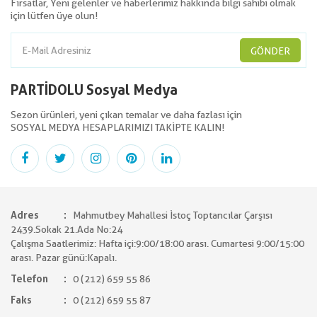
Fırsatlar, Yeni gelenler ve haberlerimiz hakkında bilgi sahibi olmak
için lütfen üye olun!
GÖNDER
PARTİDOLU Sosyal Medya
Sezon ürünleri, yeni çıkan temalar ve daha fazlası için
SOSYAL MEDYA HESAPLARIMIZI TAKİPTE KALIN!
Adres
Mahmutbey Mahallesi İstoç Toptancılar Çarşısı
2439.Sokak 21.Ada No:24
Çalışma Saatlerimiz: Hafta içi:9:00/18:00 arası. Cumartesi 9:00/15:00
arası. Pazar günü:Kapalı.
Telefon
0 (212) 659 55 86
Faks
0 (212) 659 55 87