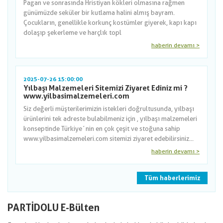
Pagan ve sonrasında Hristiyan kökleri olmasına rağmen
günümüzde seküler bir kutlama halini almış bayram.
Çocukların, genellikle korkunç kostümler giyerek, kapı kapı
dolaşıp şekerleme ve harçlık topl
haberin devamı >
2025-07-26 15:00:00
Yılbaşı Malzemeleri Sitemizi Ziyaret Ediniz mi ?
www.yilbasimalzemeleri.com
Siz değerli müşterilerimizin istekleri doğrultusunda, yılbaşı
ürünlerini tek adreste bulabilmeniz için , yılbaşı malzemeleri
konseptinde Türkiye´nin en çok çeşit ve stoğuna sahip
www.yilbasimalzemeleri.com sitemizi ziyaret edebilirsiniz...
haberin devamı >
Tüm haberlerimiz
PARTİDOLU E-Bülten